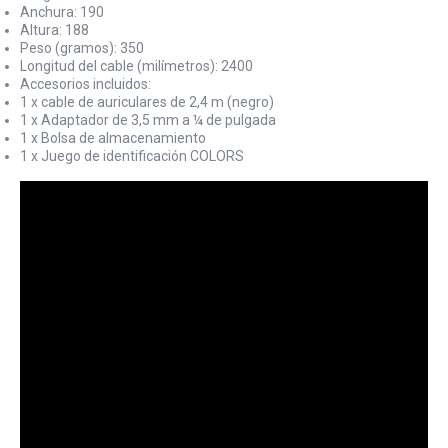
Anchura: 190
Altura: 188
Peso (gramos): 350
Longitud del cable (milímetros): 2400
Accesorios incluidos:
1 x cable de auriculares de 2,4 m (negro)
1 x Adaptador de 3,5 mm a ¼ de pulgada
1 x Bolsa de almacenamiento
1 x Juego de identificación COLORS