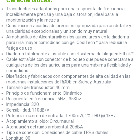
Transductores adaptados para una respuesta de frecuencia
increíblemente precisa y una baja distorsión, ideal para la
monitorización y la mezcla
Construcción acústica de precisión optimizada para un detalle y
una claridad excepcionales y un sonido muy natural
Almohadillas de Alcantara® en los auriculares y en la diadema
para una mayor comodidad con gel CoolTech™ para reducir la
fatiga de uso
Diadema totalmente ajustable con el sistema de bloqueo FitLok™
Cable extraíble con conector de bloqueo que puede conectarse a
cualquiera de los dos auriculares para una máxima flexibilidad y
comodidad
Diseñados y fabricados con componentes de alta calidad en las
modernas instalaciones de RØDE en Sidney, Australia
Tamaño del transductor: 40 mm
Principio de funcionamiento: Dinámico
Respuesta en frecuencia: 5Hz - 35Khz
Impedancia: 32Ω
Sensibilidad: 110dB/V
Potencia máxima de entrada: 1700mW, 1% THD @ 1kHz
Acoplamiento al oído: Circumaural
Atenuación del ruido ambiental: 20dBA
Tipo de conexión: Conexiones de cable TRRS dobles
Longitud: 80