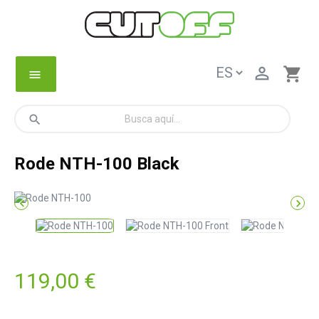

shopping_cart
menu
search
Rode NTH-100 Black


119,00 €