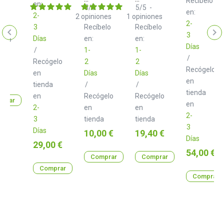
Recíbelo
en:
HTC
HTT
5
/
5
-
5
/
5
-
en:
01
01
2-
2
opiniones
1
opiniones
B
B
2-
3
Recíbelo
Recíbelo
Soporte
Soporte
3
Días
auriculares
en:
para
en:
gelo
para
auriculares
Días
/
1-
1-
montaje
/
Recógelo
2
2
a
en
Recógelo
mesa
en
Días
Días
o
 €
en
tienda
/
/
tienda
en
Recógelo
Recógelo
prar
en
2-
en
en
2-
3
tienda
tienda
3
Días
Precio
Precio
10,00 €
19,40 €
Días
Precio
29,00 €
Precio
54,00 €
Comprar
Comprar
Comprar
Comprar