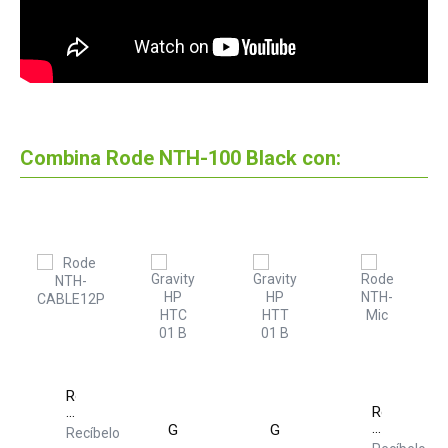
Combina Rode NTH-100 Black con:
ty
elo
Rode
NTH-
Rode
CABLE12P
NTH-
Gravity
Gravity
Recíbelo
Mic
HP
HP