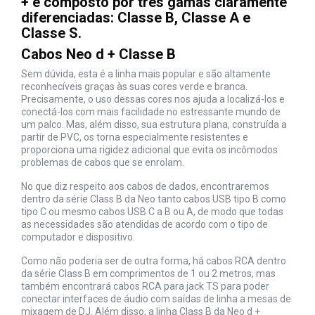
+ é composto por três gamas claramente
diferenciadas: Classe B, Classe A e
Classe S.
Cabos Neo d + Classe B
Sem dúvida, esta é a linha mais popular e são altamente
reconhecíveis graças às suas cores verde e branca.
Precisamente, o uso dessas cores nos ajuda a localizá-los e
conectá-los com mais facilidade no estressante mundo de
um palco. Mas, além disso, sua estrutura plana, construída a
partir de PVC, os torna especialmente resistentes e
proporciona uma rigidez adicional que evita os incômodos
problemas de cabos que se enrolam.
No que diz respeito aos cabos de dados, encontraremos
dentro da série Class B da Neo tanto cabos USB tipo B como
tipo C ou mesmo cabos USB C a B ou A, de modo que todas
as necessidades são atendidas de acordo com o tipo de
computador e dispositivo.
Como não poderia ser de outra forma, há cabos RCA dentro
da série Class B em comprimentos de 1 ou 2 metros, mas
também encontrará cabos RCA para jack TS para poder
conectar interfaces de áudio com saídas de linha a mesas de
mixagem de DJ. Além disso, a linha Class B da Neo d +