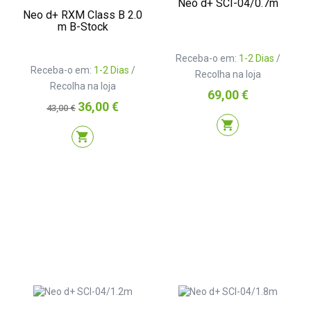
Neo d+ SCI-04/0.7m
Neo d+ RXM Class B 2.0
m B-Stock
Receba-o em:
1-2 Dias
/
Receba-o em:
1-2 Dias
/
Recolha na loja
Recolha na loja
Preço
69,00 €
Preço
Preço
36,00 €
43,00 €
normal
shopping_cart
shopping_cart