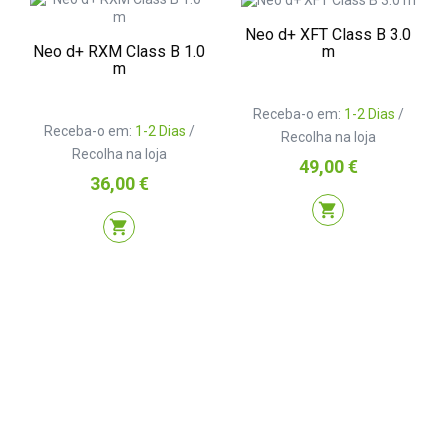
Neo d+ XFT Class B 3.0
Neo d+ RXM Class B 1.0
m
m
Receba-o em:
1-2 Dias
/
Receba-o em:
1-2 Dias
/
Recolha na loja
Recolha na loja
Preço
49,00 €
Preço
36,00 €
shopping_cart
shopping_cart