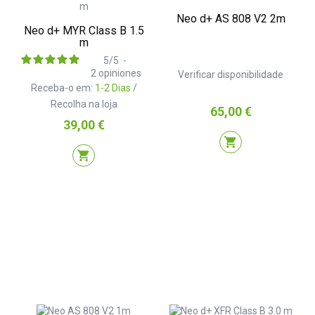
Neo d+ AS 808 V2 2m
Neo d+ MYR Class B 1.5
m
5
/
5
-
2
opiniones
Verificar disponibilidade
Receba-o em:
1-2 Dias
/
Recolha na loja
Preço
65,00 €
Preço
39,00 €
shopping_cart
shopping_cart