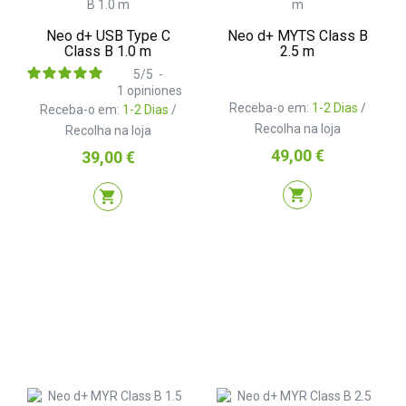
Neo d+ USB Type C
Neo d+ MYTS Class B
Class B 1.0 m
2.5 m
5
/
5
-
1
opiniones
Receba-o em:
1-2 Dias
/
Receba-o em:
1-2 Dias
/
Recolha na loja
Recolha na loja
Preço
49,00 €
Preço
39,00 €
shopping_cart
shopping_cart