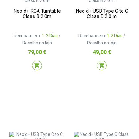
Neo d+ RCA Turntable
Neo d+ USB Type C to C
Class B 2.0m
Class B 2.0 m
Receba-o em:
1-2 Dias
/
Receba-o em:
1-2 Dias
/
Recolha na loja
Recolha na loja
Preço
Preço
79,00 €
49,00 €
shopping_cart
shopping_cart