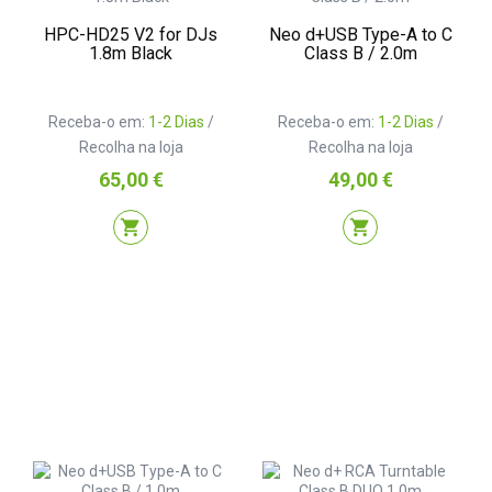
HPC-HD25 V2 for DJs
Neo d+USB Type-A to C
1.8m Black
Class B / 2.0m
Receba-o em:
1-2 Dias
/
Receba-o em:
1-2 Dias
/
Recolha na loja
Recolha na loja
Preço
Preço
65,00 €
49,00 €
shopping_cart
shopping_cart