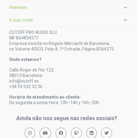

Interesse

A sua conta
CUTOFF PRO AUDIO SLU
NIF B64834377
Empresa inscrita no Registo Mercantil de Barcelona,
no Volume 40533, Folio 8, 1ª Entrada, Página B366375.
Onde estamos?
Calle Roger de Flor 122
08013 Barcelona
info@cutoff.es
+34 93 532 32 36
Horário de atendimento ao cliente:
De segunda a sexta-feira: 10h–14h y 16h–20h
Ainda não nos segue nas redes sociais?