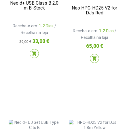
Neo d+ USB Class B 2.0
Neo HPC-HD25 V2 for
m B-Stock
DJs Red
Receba-o em:
1-2 Dias
/
Receba-o em:
1-2 Dias
/
Recolha na loja
Recolha na loja
Preço
Preço
33,00 €
39,00 €
Preço
65,00 €
normal
shopping_cart
shopping_cart