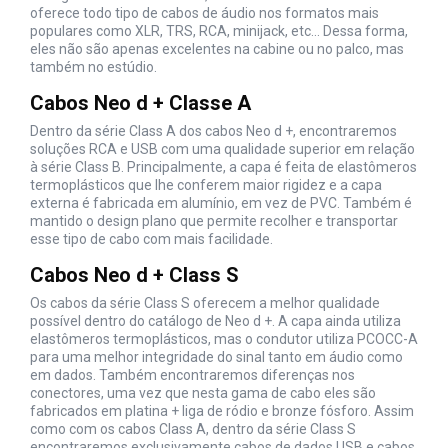
oferece todo tipo de
cabos
de áudio nos formatos mais
populares como XLR, TRS, RCA, minijack, etc... Dessa forma,
eles não são apenas excelentes na cabine ou no palco, mas
também no estúdio.
Cabos Neo d + Classe A
Dentro da série Class A dos cabos Neo d +, encontraremos
soluções RCA e USB com uma qualidade superior em relação
à série Class B. Principalmente, a capa é feita de elastômeros
termoplásticos que lhe conferem maior rigidez e a capa
externa é fabricada em alumínio, em vez de PVC. Também é
mantido o design plano que permite recolher e transportar
esse tipo de cabo com mais facilidade.
Cabos Neo d + Class S
Os cabos da série Class S oferecem a melhor qualidade
possível dentro do catálogo de Neo d +. A capa ainda utiliza
elastômeros termoplásticos, mas o condutor utiliza PCOCC-A
para uma melhor integridade do sinal tanto em áudio como
em dados. Também encontraremos diferenças nos
conectores, uma vez que nesta gama de cabo eles são
fabricados em platina + liga de ródio e bronze fósforo. Assim
como com os cabos Class A, dentro da série Class S
encontraremos exclusivamente cabos de dados USB e cabos