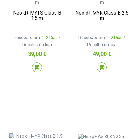
Neo d+ MYTS Class B
Neo d+ MYR Class B 2.5
1.5 m
m
Receba-o em:
1-2 Dias
/
Receba-o em:
1-2 Dias
/
Recolha na loja
Recolha na loja
Preço
Preço
39,00 €
49,00 €
shopping_cart
shopping_cart