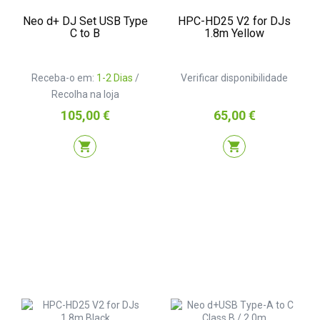
Neo d+ DJ Set USB Type
HPC-HD25 V2 for DJs
C to B
1.8m Yellow
Receba-o em:
1-2 Dias
/
Verificar disponibilidade
Recolha na loja
Preço
Preço
105,00 €
65,00 €
shopping_cart
shopping_cart