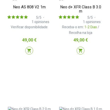
Neo AS 808 V2 1m
Neo d+ XFR Class B 3.0
m
5
/
5
-
5
/
5
-
1
opiniones
1
opiniones
Verificar disponibilidade
Receba-o em:
1-2 Dias
/
Recolha na loja
Preço
Preço
49,00 €
49,00 €
shopping_cart
shopping_cart