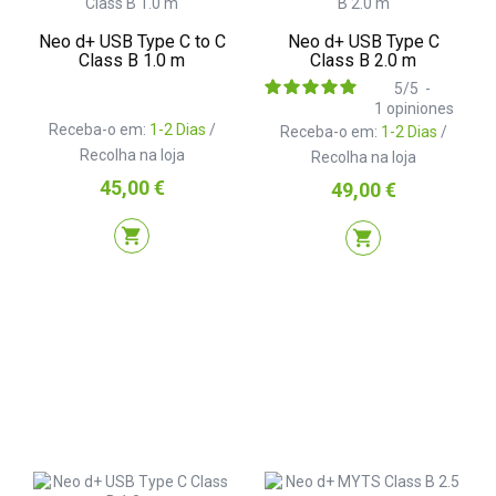
Neo d+ USB Type C to C
Neo d+ USB Type C
Class B 1.0 m
Class B 2.0 m
5
/
5
-
1
opiniones
Receba-o em:
1-2 Dias
/
Receba-o em:
1-2 Dias
/
Recolha na loja
Recolha na loja
Preço
45,00 €
Preço
49,00 €
shopping_cart
shopping_cart