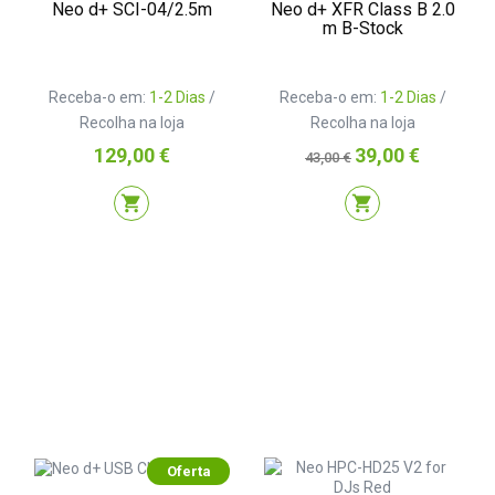
Neo d+ SCI-04/2.5m
Neo d+ XFR Class B 2.0
m B-Stock
Receba-o em:
1-2 Dias
/
Receba-o em:
1-2 Dias
/
Recolha na loja
Recolha na loja
Preço
Preço
Preço
129,00 €
39,00 €
43,00 €
normal
shopping_cart
shopping_cart
Oferta