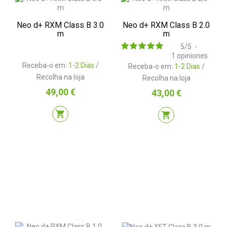
Neo d+ RXM Class B 3.0
Neo d+ RXM Class B 2.0
m
m
5
/
5
-
1
opiniones
Receba-o em:
1-2 Dias
/
Receba-o em:
1-2 Dias
/
Recolha na loja
Recolha na loja
Preço
49,00 €
Preço
43,00 €
shopping_cart
shopping_cart