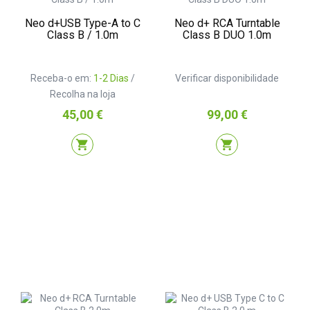
Neo d+USB Type-A to C
Neo d+ RCA Turntable
Class B / 1.0m
Class B DUO 1.0m
Receba-o em:
1-2 Dias
/
Verificar disponibilidade
Recolha na loja
Preço
Preço
45,00 €
99,00 €
shopping_cart
shopping_cart