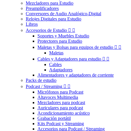
Mezcladores para Estudio
Preamplificadores
Conversores de Audio Analógico-Digital
Relojes Digitales para Estudio
Libros
Accesorios de Estudio


Soportes y Muebles Estudio
Protectores para Estudio
Maletas y Bolsas para equipos de estudio


Maletas
Cables y Adaptadores para estudio


Cables
Adaptadores
Alimentadores y adaptadores de corriente
Packs de estudio
Podcast / Streaming


Micrófonos para Podcast
Altavoces Multimedia
Mezcladores para podcast
Auriculares para podcast
Acondicionamiento acústico
Grabación portátil
Kits Podcast y Streaming
Accesorios para Podcast / Streaming