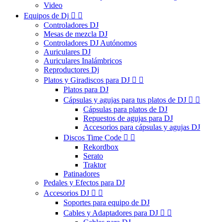
Video
Equipos de Dj


Controladores DJ
Mesas de mezcla DJ
Controladores DJ Autónomos
Auriculares DJ
Auriculares Inalámbricos
Reproductores Dj
Platos y Giradiscos para DJ


Platos para DJ
Cápsulas y agujas para tus platos de DJ


Cápsulas para platos de DJ
Repuestos de agujas para DJ
Accesorios para cápsulas y agujas DJ
Discos Time Code


Rekordbox
Serato
Traktor
Patinadores
Pedales y Efectos para DJ
Accesorios DJ


Soportes para equipo de DJ
Cables y Adaptadores para DJ

