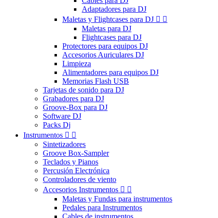
Cables para DJ
Adaptadores para DJ
Maletas y Flightcases para DJ


Maletas para DJ
Flightcases para DJ
Protectores para equipos DJ
Accesorios Auriculares DJ
Limpieza
Alimentadores para equipos DJ
Memorias Flash USB
Tarjetas de sonido para DJ
Grabadores para DJ
Groove-Box para DJ
Software DJ
Packs Dj
Instrumentos


Sintetizadores
Groove Box-Sampler
Teclados y Pianos
Percusión Electrónica
Controladores de viento
Accesorios Instrumentos


Maletas y Fundas para instrumentos
Pedales para Instrumentos
Cables de instrumentos