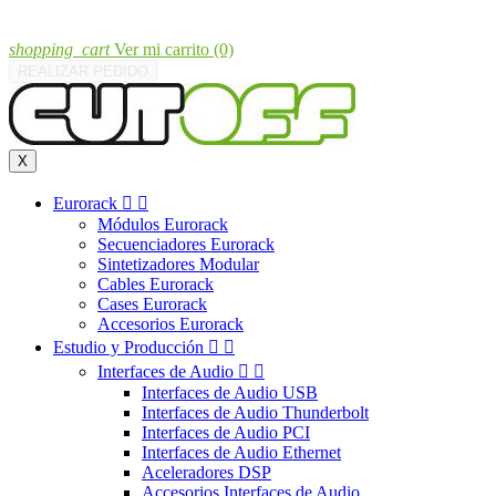
shopping_cart
Ver mi carrito
(0)
REALIZAR PEDIDO
X
Eurorack


Módulos Eurorack
Secuenciadores Eurorack
Sintetizadores Modular
Cables Eurorack
Cases Eurorack
Accesorios Eurorack
Estudio y Producción


Interfaces de Audio


Interfaces de Audio USB
Interfaces de Audio Thunderbolt
Interfaces de Audio PCI
Interfaces de Audio Ethernet
Aceleradores DSP
Accesorios Interfaces de Audio