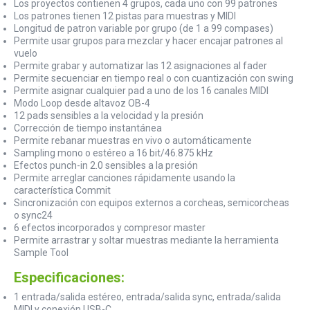
Los proyectos contienen 4 grupos, cada uno con 99 patrones
Los patrones tienen 12 pistas para muestras y MIDI
Longitud de patron variable por grupo (de 1 a 99 compases)
Permite usar grupos para mezclar y hacer encajar patrones al
vuelo
Permite grabar y automatizar las 12 asignaciones al fader
Permite secuenciar en tiempo real o con cuantización con swing
Permite asignar cualquier pad a uno de los 16 canales MIDI
Modo Loop desde altavoz OB-4
12 pads sensibles a la velocidad y la presión
Corrección de tiempo instantánea
Permite rebanar muestras en vivo o automáticamente
Sampling mono o estéreo a 16 bit/46.875 kHz
Efectos punch-in 2.0 sensibles a la presión
Permite arreglar canciones rápidamente usando la
característica Commit
Sincronización con equipos externos a corcheas, semicorcheas
o sync24
6 efectos incorporados y compresor master
Permite arrastrar y soltar muestras mediante la herramienta
Sample Tool
Especificaciones:
1 entrada/salida estéreo, entrada/salida sync, entrada/salida
MIDI y conexión USB-C