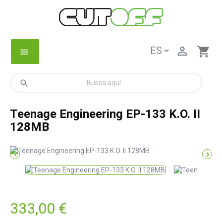

shopping_cart
menu
search
Teenage Engineering EP-133 K.O. II
128MB


333,00 €