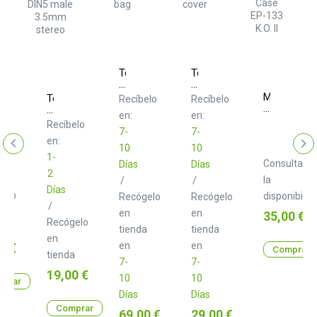
Teenage
Teenage
Engineering
Engineering
K.O.
EP
Magma
elo
Teenage
Recíbelo
Recíbelo
II
splash
CTRL
Engineering
en:
en:
soft
cover
Case
Field
Recíbelo
bag
EP-
MIDI
7-
7-
en:
133
DIN5
10
10
K.O.
male
1-
Consulta
Días
Días
II
3.5mm
2
stereo
la
/
/
Días
gelo
disponibilid
Recógelo
Recógelo
/
en
en
Precio
35,00 €
Recógelo
a
tienda
tienda
en
o
en
en
0 €
Comprar
tienda
7-
7-
Precio
19,00 €
10
10
prar
Días
Días
Comprar
Precio
Precio
69,00 €
29,00 €