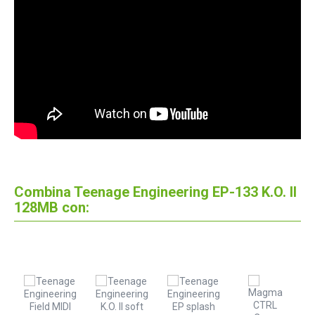
Combina Teenage Engineering EP-133 K.O. II
128MB con: