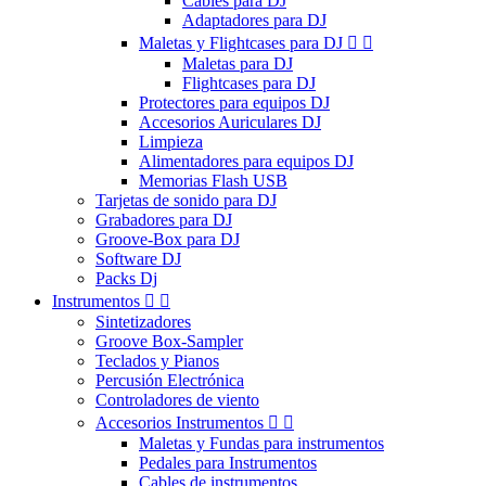
Cables para DJ
Adaptadores para DJ
Maletas y Flightcases para DJ


Maletas para DJ
Flightcases para DJ
Protectores para equipos DJ
Accesorios Auriculares DJ
Limpieza
Alimentadores para equipos DJ
Memorias Flash USB
Tarjetas de sonido para DJ
Grabadores para DJ
Groove-Box para DJ
Software DJ
Packs Dj
Instrumentos


Sintetizadores
Groove Box-Sampler
Teclados y Pianos
Percusión Electrónica
Controladores de viento
Accesorios Instrumentos


Maletas y Fundas para instrumentos
Pedales para Instrumentos
Cables de instrumentos