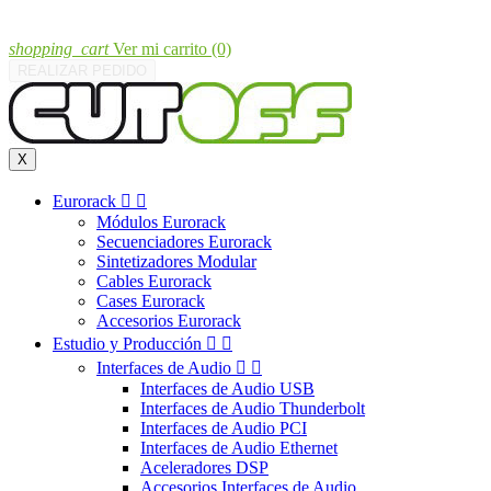
shopping_cart
Ver mi carrito
(0)
REALIZAR PEDIDO
X
Eurorack


Módulos Eurorack
Secuenciadores Eurorack
Sintetizadores Modular
Cables Eurorack
Cases Eurorack
Accesorios Eurorack
Estudio y Producción


Interfaces de Audio


Interfaces de Audio USB
Interfaces de Audio Thunderbolt
Interfaces de Audio PCI
Interfaces de Audio Ethernet
Aceleradores DSP
Accesorios Interfaces de Audio