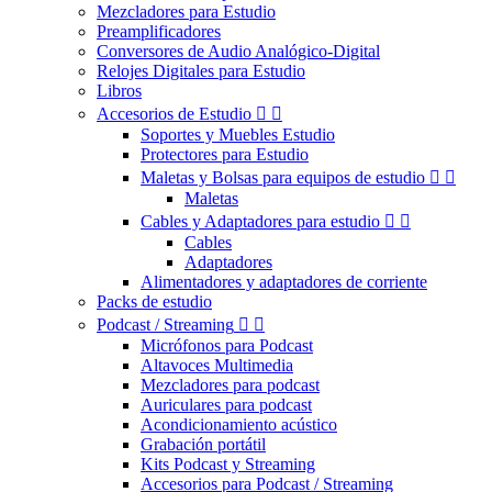
Mezcladores para Estudio
Preamplificadores
Conversores de Audio Analógico-Digital
Relojes Digitales para Estudio
Libros
Accesorios de Estudio


Soportes y Muebles Estudio
Protectores para Estudio
Maletas y Bolsas para equipos de estudio


Maletas
Cables y Adaptadores para estudio


Cables
Adaptadores
Alimentadores y adaptadores de corriente
Packs de estudio
Podcast / Streaming


Micrófonos para Podcast
Altavoces Multimedia
Mezcladores para podcast
Auriculares para podcast
Acondicionamiento acústico
Grabación portátil
Kits Podcast y Streaming
Accesorios para Podcast / Streaming