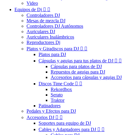
Video
Equipos de Dj


Controladores DJ
Mesas de mezcla DJ
Controladores DJ Autónomos
Auriculares DJ
Auriculares Inalámbricos
Reproductores Dj
Platos y Giradiscos para DJ


Platos para DJ
Cápsulas y agujas para tus platos de DJ


Cápsulas para platos de DJ
Repuestos de agujas para DJ
Accesorios para cápsulas y agujas DJ
Discos Time Code


Rekordbox
Serato
Traktor
Patinadores
Pedales y Efectos para DJ
Accesorios DJ


Soportes para equipo de DJ
Cables y Adaptadores para DJ

