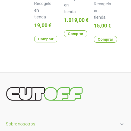
Recógelo
1200
Recógelo
en
mm
en
en
tienda
tienda
tienda
Precio
1.019,00 €
Precio
19,00 €
Precio
15,00 €
Comprar
Comprar
Comprar

Sobre nosotros