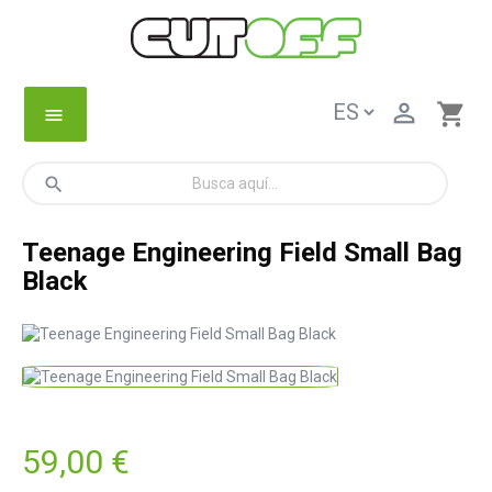

shopping_cart
menu
search
Teenage Engineering Field Small Bag
Black
59,00 €