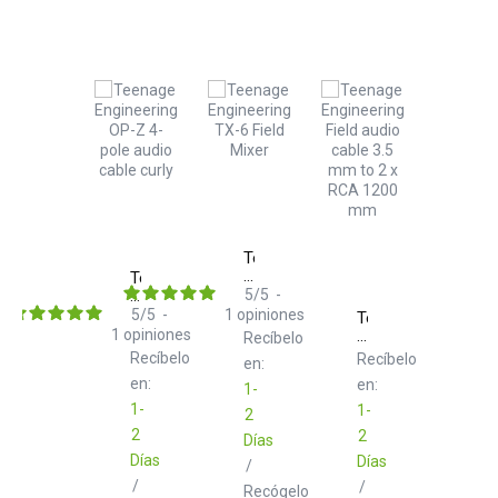
Teenage
Engineering
Teenage
TX-
Engineering
5
/
5
-
6
OP-
5
/
5
-
1
opiniones
Teenage
Field
Z
1
opiniones
Engineering
Recíbelo
Mixer
4-
Field
Recíbelo
Recíbelo
Silver
en:
pole
Audio
audio
en:
en:
Cable
1-
cable
3.5
1-
1-
2
curly
mm
2
2
Días
to
2
Días
Días
/
x
/
/
Recógelo
RCA