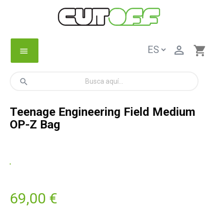

shopping_cart
menu
search
Teenage Engineering Field Medium
OP-Z Bag
69,00 €