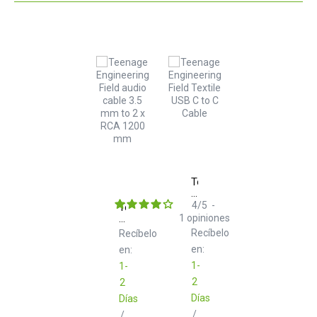
Teenage
Engineering
Field
4
/
5
-
Teenage
Textile
Engineering
1
opiniones
USB
Field
Recíbelo
Recíbelo
C
Audio
to
en:
en:
Cable
C
3.5
1-
1-
Cable
mm
2
2
to
2
Días
Días
x
/
/