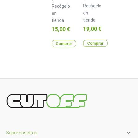
RCA
Recógelo
1200
Recógelo
mm
en
en
tienda
tienda
Precio
Precio
19,00 €
15,00 €
Comprar
Comprar

Sobre nosotros