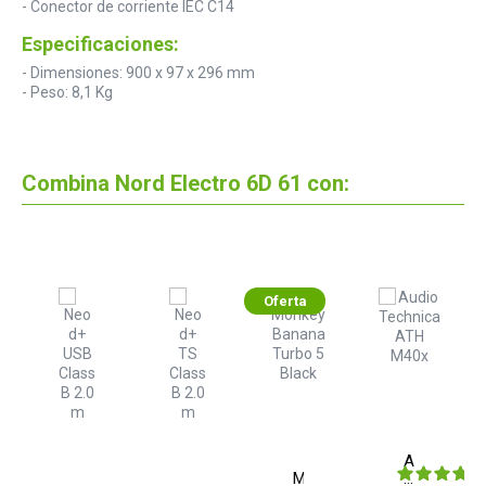
- Conector de corriente IEC C14
Especificaciones:
- Dimensiones: 900 x 97 x 296 mm
- Peso: 8,1 Kg
Combina Nord Electro 6D 61 con:
Oferta
ty
Audio
Monkey
Technica
elo