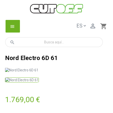

shopping_cart
menu
search
Nord Electro 6D 61
1.769,00 €