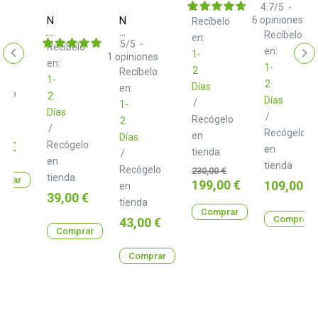
rte
Banana
ATH
4.7
/
5
-
Turbo
M40x
Neo
Neo
6
opiniones
Recíbelo
ado
5
d+
d+
Recíbelo
en:
Black
USB
TS
5
/
5
-
Recíbelo
en:
Class
Class
1-
1
opiniones
en:
B
B
1-
2
Recíbelo
2.0
2.0
1-
2
Días
m
m
en:
gelo
2
Días
/
1-
Días
/
Recógelo
2
a
/
Recógelo
en
Días
o
0 €
Recógelo
en
tienda
/
en
tienda
Recógelo
Precio
230,00 €
tienda
prar
base
Precio
199,00 €
Precio
109,00 €
en
Precio
39,00 €
tienda
Comprar
Comprar
Precio
43,00 €
Comprar
Comprar