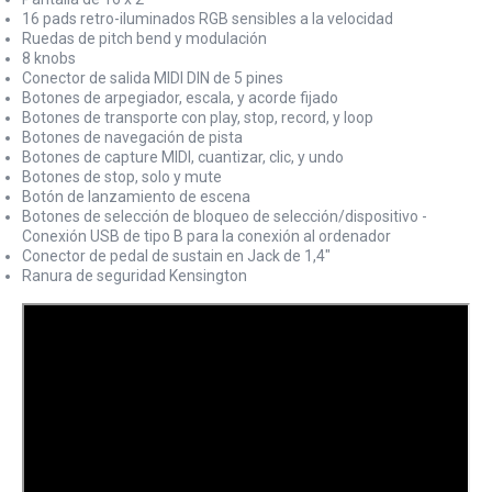
16 pads retro-iluminados RGB sensibles a la velocidad
Ruedas de pitch bend y modulación
8 knobs
Conector de salida MIDI DIN de 5 pines
Botones de arpegiador, escala, y acorde fijado
Botones de transporte con play, stop, record, y loop
Botones de navegación de pista
Botones de capture MIDI, cuantizar, clic, y undo
Botones de stop, solo y mute
Botón de lanzamiento de escena
Botones de selección de bloqueo de selección/dispositivo -
Conexión USB de tipo B para la conexión al ordenador
Conector de pedal de sustain en Jack de 1,4"
Ranura de seguridad Kensington