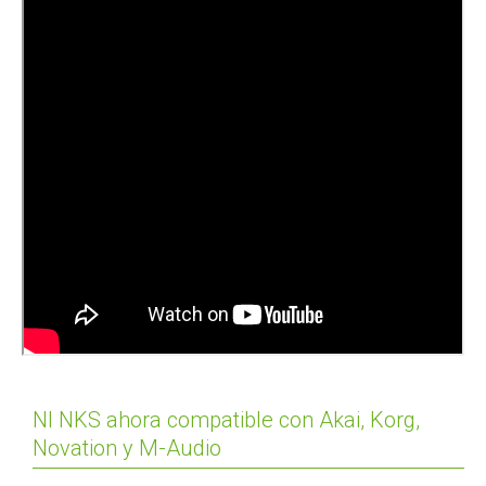
NI NKS ahora compatible con Akai, Korg,
Novation y M-Audio