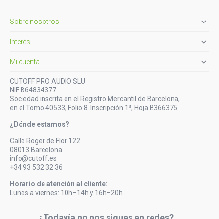

Sobre nosotros

Interés

Mi cuenta
CUTOFF PRO AUDIO SLU
NIF B64834377
Sociedad inscrita en el Registro Mercantil de Barcelona,
en el Tomo 40533, Folio 8, Inscripción 1ª, Hoja B366375.
¿Dónde estamos?
Calle Roger de Flor 122
08013 Barcelona
info@cutoff.es
+34 93 532 32 36
Horario de atención al cliente:
Lunes a viernes: 10h–14h y 16h–20h
¿Todavía no nos sigues en redes?