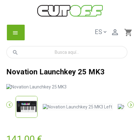

shopping_cart
menu
search
Novation Launchkey 25 MK3


141,00 €