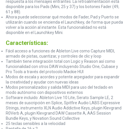
respuesta a los mensajes entrantes. La retroalimentación está
disponible para los Pads (Mini, 25 y 37) y los botones Fader (49,
61 y 88).
Ahora puede seleccionar qué modos de Fader, Pad y Puerto se
utilizarán cuando se encienda el Launchkey, de forma que pueda
volver a la acción al instante. Esta funcionalidad no está
disponible en el Launchkey Mini.
Características:
Fácil acceso a funciones de Ableton Live como Capture MIDI,
armado de pistas, cuantizar, y controles de clic y loop
También tiene integración total con Logic y Reason así como
funcionalidad con otros DAW incluyendo Studio One, Cubase y
Pro Tools a través del protocolo Mackie HUI
Modos de escala y acordes y potente arpegiador para expandir
la creatividad y ayudar con nuevas ideas
Modos personalizados y salida MIDI para uso del teclado en
modo autónomo con dispositivos externos
Software incluido: Ableton Live 10 Lite, Serato Sample LE, 2
meses de suscripción en Splice, Spitfire Audio LABS Expressive
Strings, instrumento XLN Audio Addictive Keys, plugin Klevgrand
R0Verb A, plugin Klevgrand DAW Cassette A, AAS Session
Bundle Keys, y Novation Sound Collective
25 teclas sensibles a la velocidad
Pantalla de 16 x 2