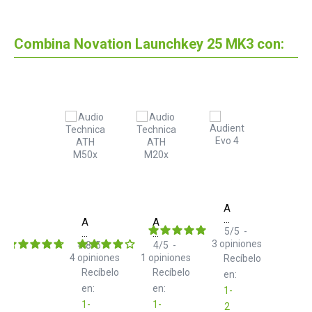
Combina Novation Launchkey 25 MK3 con:
Audient
EVO
Audio
Audio
4
5
/
5
-
Technica
Technica
ATH
ATH
3
opiniones
4.8
/
5
-
4
/
5
-
M50x
M20x
4
opiniones
1
opiniones
Recíbelo
Recíbelo
Recíbelo
en:
en:
en:
1-
1-
1-
2