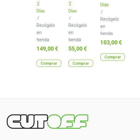
2
2
Días
Días
Días
/
/
/
Recógelo
Recógelo
Recógelo
en
en
en
tienda
tienda
tienda
Precio
103,00 €
Precio
Precio
149,00 €
55,00 €
Comprar
Comprar
Comprar