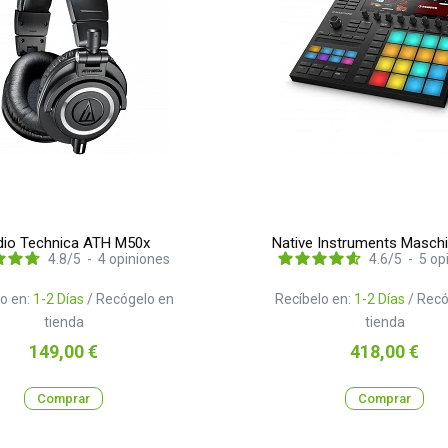
io Technica ATH M50x
Native Instruments Masch
4.8
/
5
-
4
opiniones
4.6
/
5
-
5
op
o en:
1-2 Días
/ Recógelo en
Recíbelo en:
1-2 Días
/ Recó
tienda
tienda
Precio
Precio
149,00 €
418,00 €
Comprar
Comprar