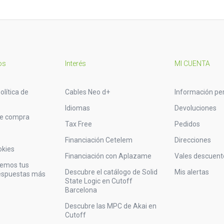
os
Interés
MI CUENTA
olítica de
Cables Neo d+
Información pe
Idiomas
Devoluciones
de compra
Tax Free
Pedidos
Financiación Cetelem
Direcciones
okies
Financiación con Aplazame
Vales descuent
vemos tus
Descubre el catálogo de Solid
Mis alertas
respuestas más
State Logic en Cutoff
Barcelona
Descubre las MPC de Akai en
Cutoff