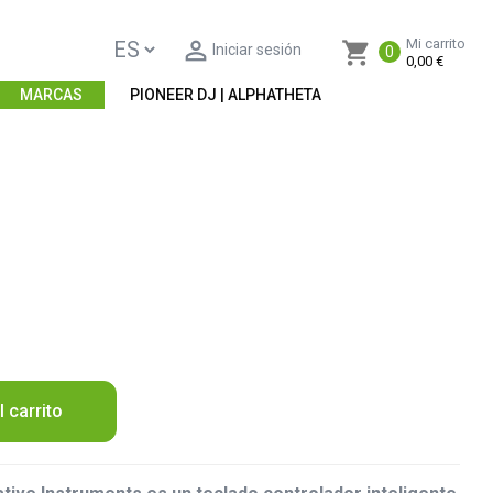

Mi carrito
shopping_cart
Iniciar sesión
0
0,00 €
MARCAS
PIONEER DJ | ALPHATHETA
l carrito