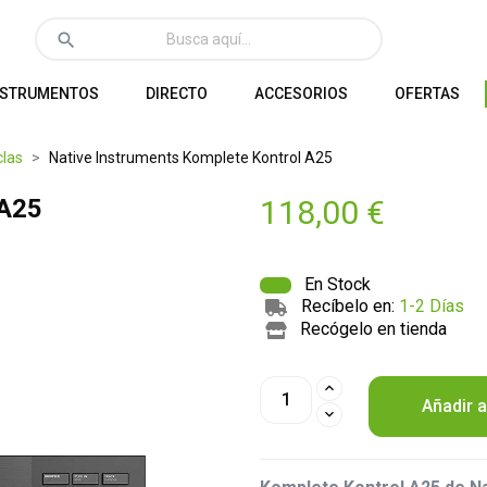
search
NSTRUMENTOS
DIRECTO
ACCESORIOS
OFERTAS
clas
Native Instruments Komplete Kontrol A25
 A25
118,00 €
En Stock
Recíbelo en:
1-2 Días
Recógelo en tienda
Añadir a