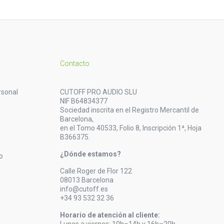
Contacto
rsonal
CUTOFF PRO AUDIO SLU
NIF B64834377
Sociedad inscrita en el Registro Mercantil de
Barcelona,
en el Tomo 40533, Folio 8, Inscripción 1ª, Hoja
B366375.
¿Dónde estamos?
o
Calle Roger de Flor 122
08013 Barcelona
info@cutoff.es
+34 93 532 32 36
Horario de atención al cliente: