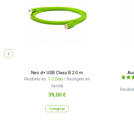
Neo d+ USB Class B 2.0 m
Aud
Recíbelo en:
1-2 Días
/ Recógelo en
tienda
Recíbel
Precio
39,00 €
Comprar