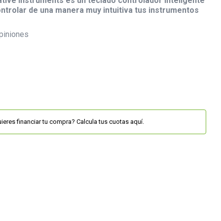
tive Instruments es un teclado controlador inteligente
ontrolar de una manera muy intuitiva tus instrumentos
piniones
ieres financiar tu compra? Calcula tus cuotas aquí.