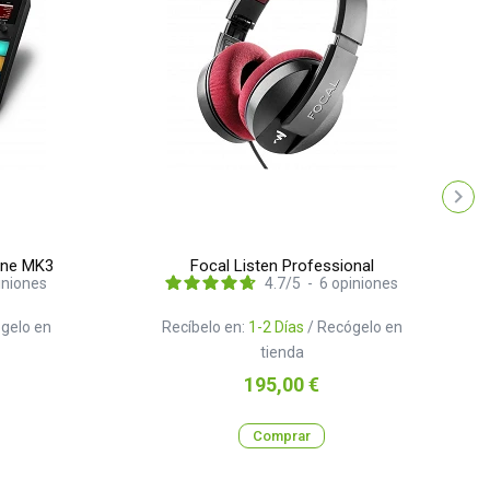
ine MK3
Focal Listen Professional
iniones
4.7
/
5
-
6
opiniones
gelo en
Recíbelo en:
1-2 Días
/ Recógelo en
tienda
Precio
195,00 €
Comprar