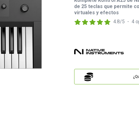
Komplete Kontrol A25 de Na
de 25 teclas que permite c
virtuales y efectos
4.8
/
5
-
4
o
¿Qu