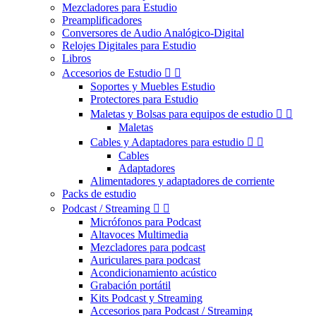
Mezcladores para Estudio
Preamplificadores
Conversores de Audio Analógico-Digital
Relojes Digitales para Estudio
Libros
Accesorios de Estudio


Soportes y Muebles Estudio
Protectores para Estudio
Maletas y Bolsas para equipos de estudio


Maletas
Cables y Adaptadores para estudio


Cables
Adaptadores
Alimentadores y adaptadores de corriente
Packs de estudio
Podcast / Streaming


Micrófonos para Podcast
Altavoces Multimedia
Mezcladores para podcast
Auriculares para podcast
Acondicionamiento acústico
Grabación portátil
Kits Podcast y Streaming
Accesorios para Podcast / Streaming