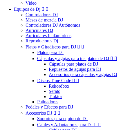
Video
Equipos de Dj


Controladores DJ
Mesas de mezcla DJ
Controladores DJ Autónomos
Auriculares DJ
Auriculares Inalámbricos
Reproductores Dj
Platos y Giradiscos para DJ


Platos para DJ
Cápsulas y agujas para tus platos de DJ


Cápsulas para platos de DJ
Repuestos de agujas para DJ
Accesorios para cápsulas y agujas DJ
Discos Time Code


Rekordbox
Serato
Traktor
Patinadores
Pedales y Efectos para DJ
Accesorios DJ


Soportes para equipo de DJ
Cables y Adaptadores para DJ

