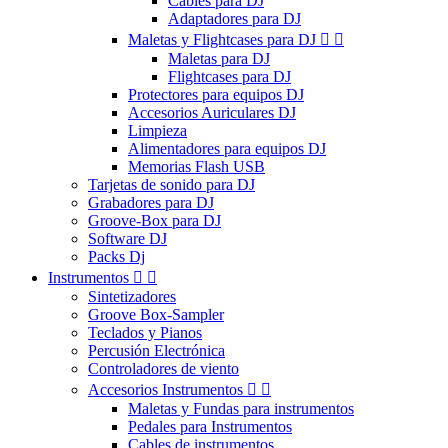
Cables para DJ
Adaptadores para DJ
Maletas y Flightcases para DJ


Maletas para DJ
Flightcases para DJ
Protectores para equipos DJ
Accesorios Auriculares DJ
Limpieza
Alimentadores para equipos DJ
Memorias Flash USB
Tarjetas de sonido para DJ
Grabadores para DJ
Groove-Box para DJ
Software DJ
Packs Dj
Instrumentos


Sintetizadores
Groove Box-Sampler
Teclados y Pianos
Percusión Electrónica
Controladores de viento
Accesorios Instrumentos


Maletas y Fundas para instrumentos
Pedales para Instrumentos
Cables de instrumentos