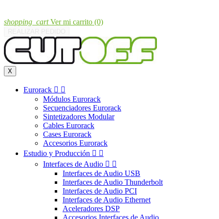
shopping_cart
Ver mi carrito
(0)
REALIZAR PEDIDO
X
Eurorack


Módulos Eurorack
Secuenciadores Eurorack
Sintetizadores Modular
Cables Eurorack
Cases Eurorack
Accesorios Eurorack
Estudio y Producción


Interfaces de Audio


Interfaces de Audio USB
Interfaces de Audio Thunderbolt
Interfaces de Audio PCI
Interfaces de Audio Ethernet
Aceleradores DSP
Accesorios Interfaces de Audio