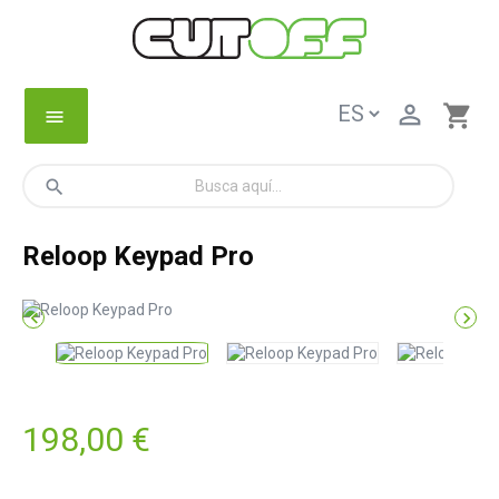

shopping_cart
menu
search
Reloop Keypad Pro


198,00 €