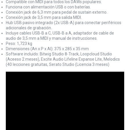
Compatible con MIDI para todos los DAWs populares.
Funciona con alimentación USB o con baterías.
Conexión jack de 6,3 mm para pedal de sustain externo.
Conexión jack de 3,5 mm para salida MIDI.
Hub USB pasivo integrado (2x USB-A) para conectar periféricos
adicionales de grabación.
Incluye cables USB-B a C, USB-B a A, adaptador de cable de
audio de 3,5 mm a MIDI y manual de instrucciones.
Peso: 1,723 kg
Dimensiones (An x P x Al): 375 x 285 x 35 mm
Software incluido: Bitwig Studio 8-Track, Loopcloud Studio
(Aceeso 2 meses), Excite Audio Lifeline Expanse Lite, Melodics
(40 lecciones gratuitas, Serato Studio (Licencia 3 meses)