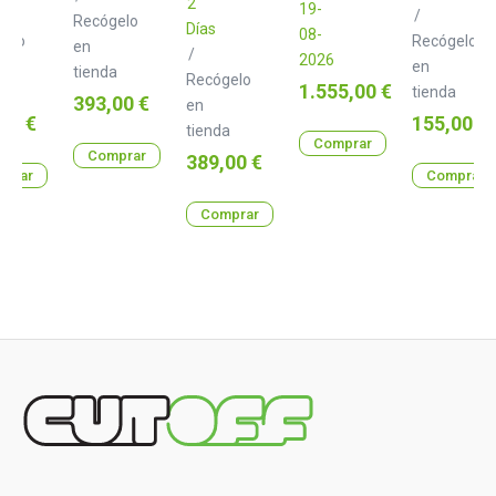
2
19-
/
Recógelo
Días
08-
gelo
Recógelo
en
/
2026
en
tienda
Recógelo
Precio
1.555,00 €
a
tienda
Precio
393,00 €
en
o
Precio
00 €
155,00 €
tienda
Comprar
Comprar
Precio
389,00 €
prar
Comprar
Comprar