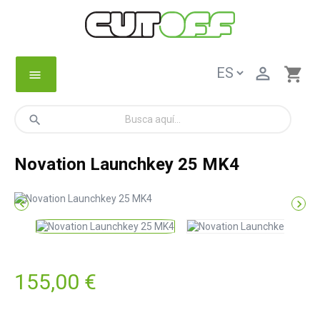

shopping_cart
menu
search
Novation Launchkey 25 MK4


155,00 €