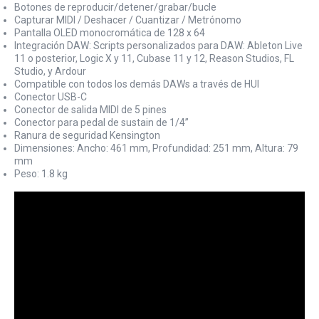
Botones de reproducir/detener/grabar/bucle
Capturar MIDI / Deshacer / Cuantizar / Metrónomo
Pantalla OLED monocromática de 128 x 64
Integración DAW: Scripts personalizados para DAW: Ableton Live
11 o posterior, Logic X y 11, Cubase 11 y 12, Reason Studios, FL
Studio, y Ardour
Compatible con todos los demás DAWs a través de HUI
Conector USB-C
Conector de salida MIDI de 5 pines
Conector para pedal de sustain de 1/4”
Ranura de seguridad Kensington
Dimensiones: Ancho: 461 mm, Profundidad: 251 mm, Altura: 79
mm
Peso: 1.8 kg