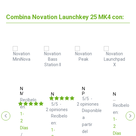
Combina Novation Launchkey 25 MK4 con:
Novation
Novation
MiniNova
Peak
tion
Novation
Novation
t
Bass
5
/
5
-
Launchpad
Recíbelo
hm
Station
X
5
/
5
-
2
opiniones
elo
Recíbelo
en:
II
2
opiniones
Disponible
en:
1-
Recíbelo
a
1-
2
en:
partir
2
Días
1-
del
Días
/