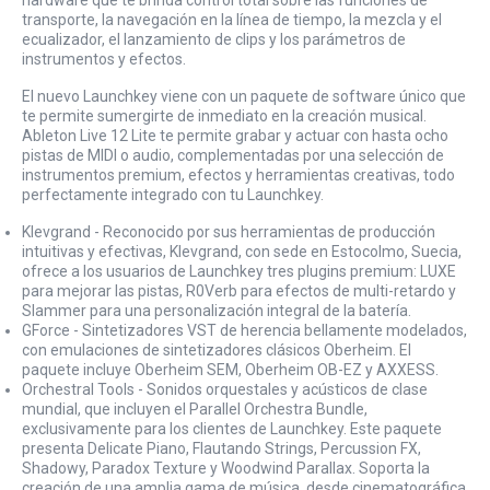
transporte, la navegación en la línea de tiempo, la mezcla y el
ecualizador, el lanzamiento de clips y los parámetros de
instrumentos y efectos.
El nuevo Launchkey viene con un paquete de software único que
te permite sumergirte de inmediato en la creación musical.
Ableton Live 12 Lite te permite grabar y actuar con hasta ocho
pistas de MIDI o audio, complementadas por una selección de
instrumentos premium, efectos y herramientas creativas, todo
perfectamente integrado con tu Launchkey.
Klevgrand - Reconocido por sus herramientas de producción
intuitivas y efectivas, Klevgrand, con sede en Estocolmo, Suecia,
ofrece a los usuarios de Launchkey tres plugins premium: LUXE
para mejorar las pistas, R0Verb para efectos de multi-retardo y
Slammer para una personalización integral de la batería.
GForce - Sintetizadores VST de herencia bellamente modelados,
con emulaciones de sintetizadores clásicos Oberheim. El
paquete incluye Oberheim SEM, Oberheim OB-EZ y AXXESS.
Orchestral Tools - Sonidos orquestales y acústicos de clase
mundial, que incluyen el Parallel Orchestra Bundle,
exclusivamente para los clientes de Launchkey. Este paquete
presenta Delicate Piano, Flautando Strings, Percussion FX,
Shadowy, Paradox Texture y Woodwind Parallax. Soporta la
creación de una amplia gama de música, desde cinematográfica