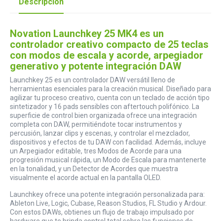
Descripción
Novation Launchkey 25 MK4 es un
controlador creativo compacto de 25 teclas
con modos de escala y acorde, arpegiador
generativo y potente integración DAW
Launchkey 25 es un controlador DAW versátil lleno de
herramientas esenciales para la creación musical. Diseñado para
agilizar tu proceso creativo, cuenta con un teclado de acción tipo
sintetizador y 16 pads sensibles con aftertouch polifónico. La
superficie de control bien organizada ofrece una integración
completa con DAW, permitiéndote tocar instrumentos y
percusión, lanzar clips y escenas, y controlar el mezclador,
dispositivos y efectos de tu DAW con facilidad. Además, incluye
un Arpegiador editable, tres Modos de Acorde para una
progresión musical rápida, un Modo de Escala para mantenerte
en la tonalidad, y un Detector de Acordes que muestra
visualmente el acorde actual en la pantalla OLED.
Launchkey ofrece una potente integración personalizada para:
Ableton Live, Logic, Cubase, Reason Studios, FL Studio y Ardour.
Con estos DAWs, obtienes un flujo de trabajo impulsado por
hardware que te brinda control total sobre las funciones de