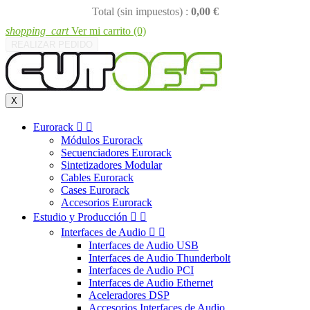
Total (sin impuestos) :
0,00 €
shopping_cart
Ver mi carrito
(0)
REALIZAR PEDIDO
X
Eurorack


Módulos Eurorack
Secuenciadores Eurorack
Sintetizadores Modular
Cables Eurorack
Cases Eurorack
Accesorios Eurorack
Estudio y Producción


Interfaces de Audio


Interfaces de Audio USB
Interfaces de Audio Thunderbolt
Interfaces de Audio PCI
Interfaces de Audio Ethernet
Aceleradores DSP
Accesorios Interfaces de Audio