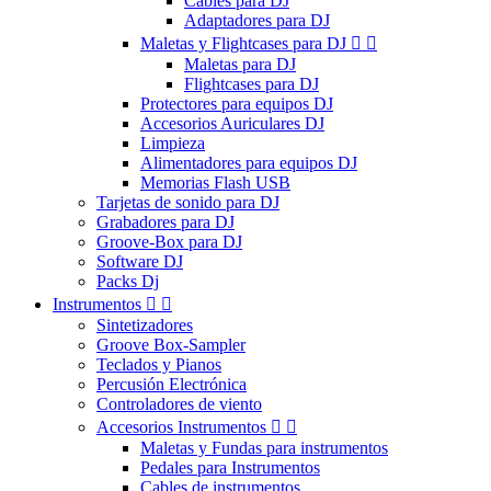
Cables para DJ
Adaptadores para DJ
Maletas y Flightcases para DJ


Maletas para DJ
Flightcases para DJ
Protectores para equipos DJ
Accesorios Auriculares DJ
Limpieza
Alimentadores para equipos DJ
Memorias Flash USB
Tarjetas de sonido para DJ
Grabadores para DJ
Groove-Box para DJ
Software DJ
Packs Dj
Instrumentos


Sintetizadores
Groove Box-Sampler
Teclados y Pianos
Percusión Electrónica
Controladores de viento
Accesorios Instrumentos


Maletas y Fundas para instrumentos
Pedales para Instrumentos
Cables de instrumentos