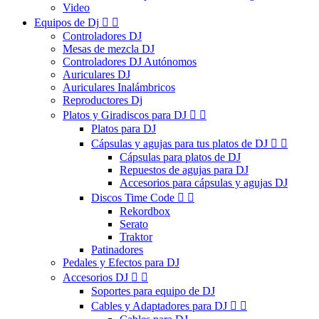
Video
Equipos de Dj


Controladores DJ
Mesas de mezcla DJ
Controladores DJ Autónomos
Auriculares DJ
Auriculares Inalámbricos
Reproductores Dj
Platos y Giradiscos para DJ


Platos para DJ
Cápsulas y agujas para tus platos de DJ


Cápsulas para platos de DJ
Repuestos de agujas para DJ
Accesorios para cápsulas y agujas DJ
Discos Time Code


Rekordbox
Serato
Traktor
Patinadores
Pedales y Efectos para DJ
Accesorios DJ


Soportes para equipo de DJ
Cables y Adaptadores para DJ

