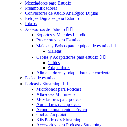
Mezcladores para Estudio
Preamplificadores
Conversores de Audio Analógico-Digital
Relojes Digitales para Estudio
Libros
Accesorios de Estudio


Soportes y Muebles Estudio
Protectores para Estudio
Maletas y Bolsas para equipos de estudio


Maletas
Cables y Adaptadores para estudio


Cables
Adaptadores
Alimentadores y adaptadores de corriente
Packs de estudio
Podcast / Streaming


Micrófonos para Podcast
Altavoces Multimedia
Mezcladores para podcast
Auriculares para podcast
Acondicionamiento acústico
Grabación portátil
Kits Podcast y Streaming
Accesorios para Podcast / Streaming