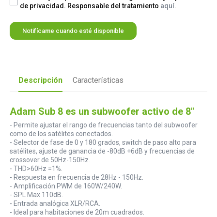
de privacidad. Responsable del tratamiento
aquí.
Notifícame cuando esté disponible
Descripción
Características
Adam Sub 8 es un subwoofer activo de 8"
- Permite ajustar el rango de frecuencias tanto del subwoofer
como de los satélites conectados.
- Selector de fase de 0 y 180 grados, switch de paso alto para
satélites, ajuste de ganancia de -80dB +6dB y frecuencias de
crossover de 50Hz-150Hz.
- THD>60Hz =1%.
- Respuesta en frecuencia de 28Hz - 150Hz.
- Amplificación PWM de 160W/240W.
- SPL Max 110dB.
- Entrada analógica XLR/RCA.
- Ideal para habitaciones de 20m cuadrados.