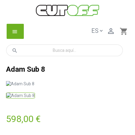

shopping_cart
menu
search
Adam Sub 8
598,00 €