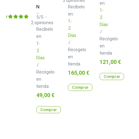
3
opiniones
en:
Neo
Recíbelo
1-
d+
en:
XLR
5
/
5
-
2
1-
Class
2
opiniones
Días
B
2
Recíbelo
3.0
/
Días
m
en:
Recógelo
/
1-
en
Recógelo
2
tienda
en
Días
Precio
121,00 €
tienda
/
Precio
Recógelo
165,00 €
Comprar
en
tienda
Comprar
Precio
49,00 €
Comprar