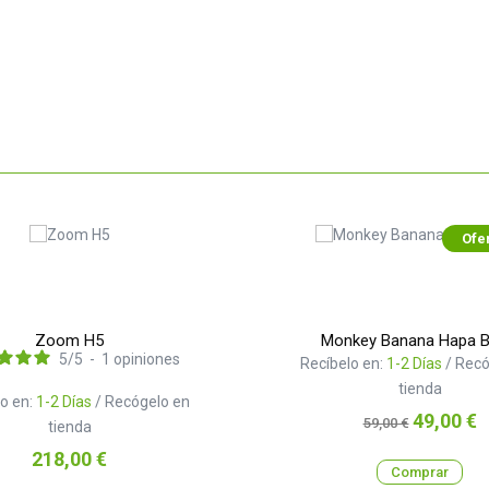
Ofe
Zoom H5
Monkey Banana Hapa B
5
/
5
-
1
opiniones
Recíbelo en:
1-2 Días
/ Recó
tienda
o en:
1-2 Días
/ Recógelo en
Precio
Precio
49,00 €
59,00 €
tienda
base
Precio
218,00 €
Comprar