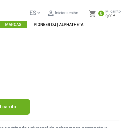

Mi carrito
shopping_cart
Iniciar sesión
0
0,00 €
MARCAS
PIONEER DJ | ALPHATHETA
l carrito