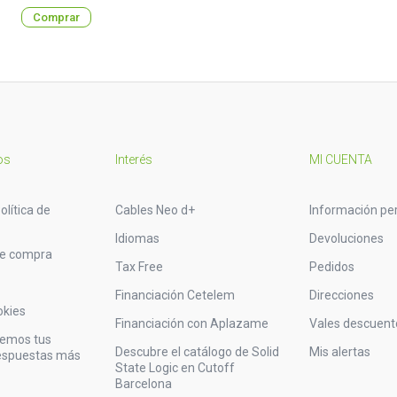
Comprar
os
Interés
MI CUENTA
olítica de
Cables Neo d+
Información pe
Idiomas
Devoluciones
de compra
Tax Free
Pedidos
Financiación Cetelem
Direcciones
okies
Financiación con Aplazame
Vales descuent
vemos tus
Descubre el catálogo de Solid
Mis alertas
respuestas más
State Logic en Cutoff
Barcelona