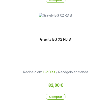
Gravity BG X2 RD B
Recíbelo en:
1-2 Días
/ Recógelo en tienda
Precio
82,00 €
Comprar