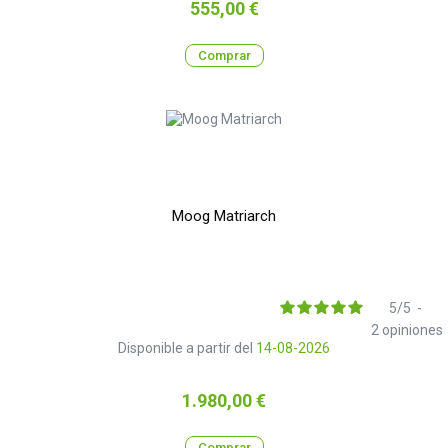
Precio
555,00 €
Comprar
Moog Matriarch
5
/
5
-
2
opiniones
Disponible a partir del
14-08-2026
Precio
1.980,00 €
Comprar