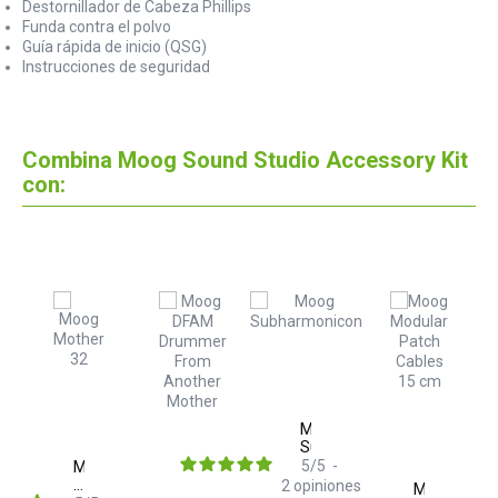
Destornillador de Cabeza Phillips
Funda contra el polvo
Guía rápida de inicio (QSG)
Instrucciones de seguridad
Combina Moog Sound Studio Accessory Kit
con:
Moog
Subharmonicon
g
inth
Moog
5
/
5
-
Mother
2
opiniones
Moog