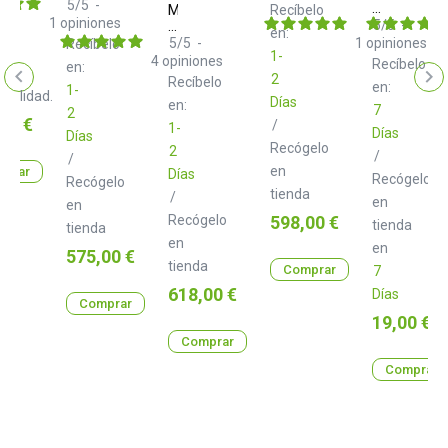
32
5
/
5
-
Modular
Moog
Recíbelo
1
opiniones
Patch
DFAM
5
/
5
-
en:
Cables
Drummer
5
/
5
-
1
opiniones
Recíbelo
lta
15
1-
From
4
opiniones
Recíbelo
en:
cm
Another
2
Recíbelo
en:
Mother
1-
ibilidad.
Días
en:
7
2
o
00 €
/
1-
Días
Días
Recógelo
2
/
/
en
prar
Días
Recógelo
Recógelo
tienda
/
en
en
Precio
Recógelo
598,00 €
tienda
tienda
en
en
Precio
575,00 €
tienda
Comprar
7
Precio
618,00 €
Días
Comprar
Precio
19,00 €
Comprar
Comprar