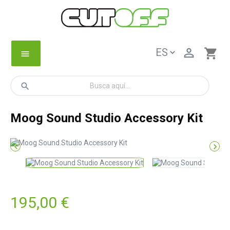

shopping_cart
menu
search
Moog Sound Studio Accessory Kit


195,00 €