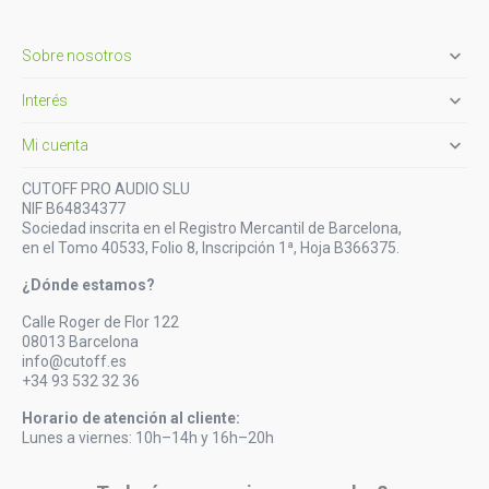

Sobre nosotros

Interés

Mi cuenta
CUTOFF PRO AUDIO SLU
NIF B64834377
Sociedad inscrita en el Registro Mercantil de Barcelona,
en el Tomo 40533, Folio 8, Inscripción 1ª, Hoja B366375.
¿Dónde estamos?
Calle Roger de Flor 122
08013 Barcelona
info@cutoff.es
+34 93 532 32 36
Horario de atención al cliente:
Lunes a viernes: 10h–14h y 16h–20h