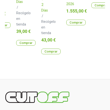
Días
2026
2
Comprar
a
/
Precio
Días
1.555,00 €
o
0 €
Recógelo
/
en
Recógelo
Comprar
tienda
prar
en
Precio
39,00 €
tienda
Precio
43,00 €
Comprar
Comprar