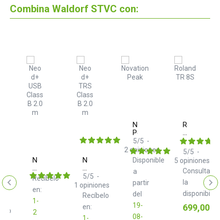
Combina Waldorf STVC con:
ty
Novation
Roland
Peak
TR-
8S
5
/
5
-
elo
rte
2
opiniones
5
/
5
-
Neo
Neo
Disponible
5
opiniones
ado
d+
d+
Consulta
a
USB
TRS
5
/
5
-
Recíbelo
la
partir
Class
Class
1
opiniones
en:
B
B
disponibilid
del
Recíbelo
2.0
2.0
1-
19-
Precio
699,00 €
m
m
en:
gelo
2
08-
1-