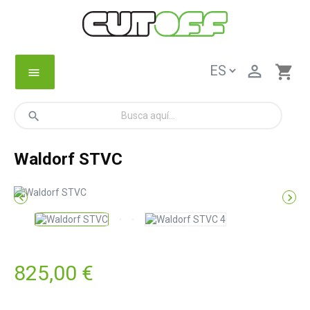

shopping_cart
menu
search
Waldorf STVC


825,00 €