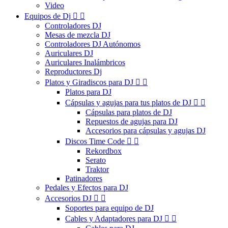
Video
Equipos de Dj


Controladores DJ
Mesas de mezcla DJ
Controladores DJ Autónomos
Auriculares DJ
Auriculares Inalámbricos
Reproductores Dj
Platos y Giradiscos para DJ


Platos para DJ
Cápsulas y agujas para tus platos de DJ


Cápsulas para platos de DJ
Repuestos de agujas para DJ
Accesorios para cápsulas y agujas DJ
Discos Time Code


Rekordbox
Serato
Traktor
Patinadores
Pedales y Efectos para DJ
Accesorios DJ


Soportes para equipo de DJ
Cables y Adaptadores para DJ

