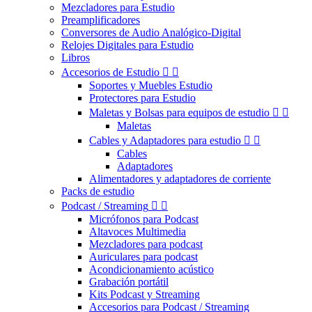
Mezcladores para Estudio
Preamplificadores
Conversores de Audio Analógico-Digital
Relojes Digitales para Estudio
Libros
Accesorios de Estudio


Soportes y Muebles Estudio
Protectores para Estudio
Maletas y Bolsas para equipos de estudio


Maletas
Cables y Adaptadores para estudio


Cables
Adaptadores
Alimentadores y adaptadores de corriente
Packs de estudio
Podcast / Streaming


Micrófonos para Podcast
Altavoces Multimedia
Mezcladores para podcast
Auriculares para podcast
Acondicionamiento acústico
Grabación portátil
Kits Podcast y Streaming
Accesorios para Podcast / Streaming