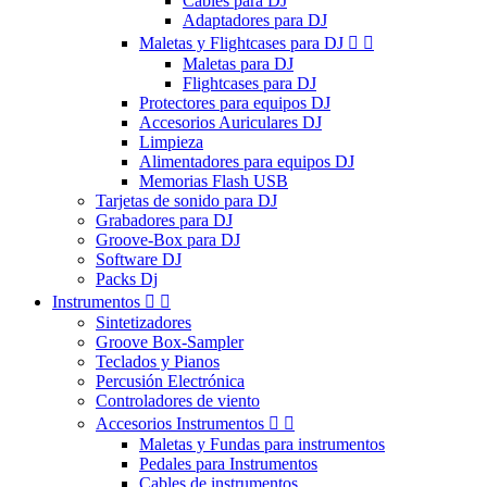
Cables para DJ
Adaptadores para DJ
Maletas y Flightcases para DJ


Maletas para DJ
Flightcases para DJ
Protectores para equipos DJ
Accesorios Auriculares DJ
Limpieza
Alimentadores para equipos DJ
Memorias Flash USB
Tarjetas de sonido para DJ
Grabadores para DJ
Groove-Box para DJ
Software DJ
Packs Dj
Instrumentos


Sintetizadores
Groove Box-Sampler
Teclados y Pianos
Percusión Electrónica
Controladores de viento
Accesorios Instrumentos


Maletas y Fundas para instrumentos
Pedales para Instrumentos
Cables de instrumentos