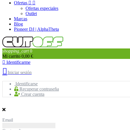
Ofertas


Ofertas especiales
Outlet
Marcas
Blog
Pioneer DJ | AlphaTheta
shopping_cart
0
Mi carrito
0,00 €

Identificarme

Iniciar sesión
Identificarse
Recuperar contraseña
Crear cuenta
Email