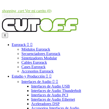
shopping_cart
Ver mi carrito
(0)
REALIZAR PEDIDO
X
Eurorack


Módulos Eurorack
Secuenciadores Eurorack
Sintetizadores Modular
Cables Eurorack
Cases Eurorack
Accesorios Eurorack
Estudio y Producción


Interfaces de Audio


Interfaces de Audio USB
Interfaces de Audio Thunderbolt
Interfaces de Audio PCI
Interfaces de Audio Ethernet
Aceleradores DSP
Accesorios Interfaces de Audio