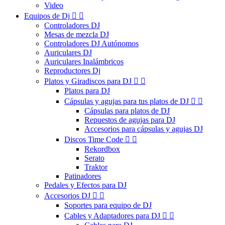
Video
Equipos de Dj


Controladores DJ
Mesas de mezcla DJ
Controladores DJ Autónomos
Auriculares DJ
Auriculares Inalámbricos
Reproductores Dj
Platos y Giradiscos para DJ


Platos para DJ
Cápsulas y agujas para tus platos de DJ


Cápsulas para platos de DJ
Repuestos de agujas para DJ
Accesorios para cápsulas y agujas DJ
Discos Time Code


Rekordbox
Serato
Traktor
Patinadores
Pedales y Efectos para DJ
Accesorios DJ


Soportes para equipo de DJ
Cables y Adaptadores para DJ

