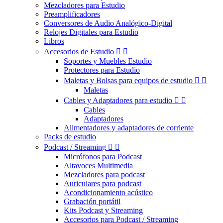
Mezcladores para Estudio
Preamplificadores
Conversores de Audio Analógico-Digital
Relojes Digitales para Estudio
Libros
Accesorios de Estudio


Soportes y Muebles Estudio
Protectores para Estudio
Maletas y Bolsas para equipos de estudio


Maletas
Cables y Adaptadores para estudio


Cables
Adaptadores
Alimentadores y adaptadores de corriente
Packs de estudio
Podcast / Streaming


Micrófonos para Podcast
Altavoces Multimedia
Mezcladores para podcast
Auriculares para podcast
Acondicionamiento acústico
Grabación portátil
Kits Podcast y Streaming
Accesorios para Podcast / Streaming