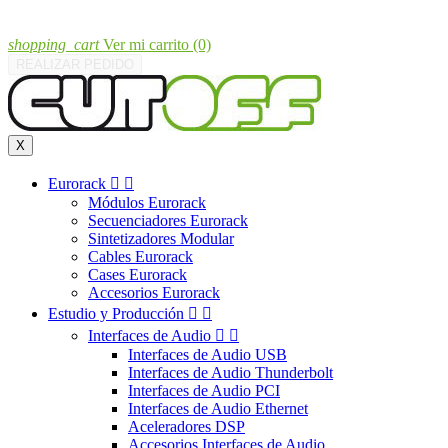
shopping_cart
Ver mi carrito
(0)
REALIZAR PEDIDO
X
Eurorack


Módulos Eurorack
Secuenciadores Eurorack
Sintetizadores Modular
Cables Eurorack
Cases Eurorack
Accesorios Eurorack
Estudio y Producción


Interfaces de Audio


Interfaces de Audio USB
Interfaces de Audio Thunderbolt
Interfaces de Audio PCI
Interfaces de Audio Ethernet
Aceleradores DSP
Accesorios Interfaces de Audio