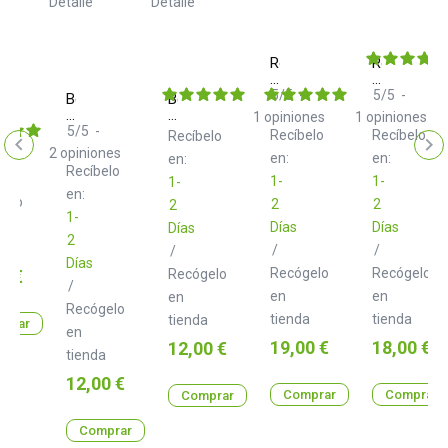
ty
Roland
Roland
elo
rte
RCC-
RMIDI-
10-
B10-
5
/
5
-
5
/
5
-
Befaco
Befaco
ado
2814
DUAL
Cable
Cable
1
opiniones
1
opiniones
Pack
Pack
5
/
5
-
Recíbelo
Recíbelo
Recíbelo
Azul
Verde
2
opiniones
en:
en:
en:
1,2m
2m
Recíbelo
1-
1-
1-
en:
gelo
2
2
2
1-
Días
Días
Días
2
a
/
/
/
Días
o
Recógelo
Recógelo
0 €
Recógelo
/
en
en
en
Recógelo
tienda
tienda
tienda
prar
en
Precio
Precio
Precio
19,00 €
18,00 €
12,00 €
tienda
Precio
12,00 €
Comprar
Comprar
Comprar
Comprar