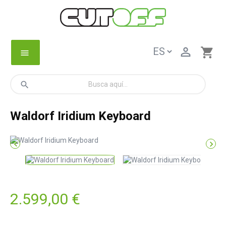

shopping_cart
menu
search
Waldorf Iridium Keyboard


2.599,00 €