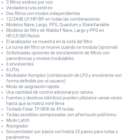
3 filtros estéreo por voz
Verdadera ruta estéreo
Dos filtros con modos independientes
12/24dB LP/HP/BP en todas las combinaciones
Modelos Nave, Largo, PPG, Quantum y StateVariable
Modelos de filtro de Waldorf Nave, Largo y PPG en
HP/LP/BP/Notch
El analizador se muestra en la vista del filtro
La curva del filtro se mueve cuando se modula (opcional)
Sofisticadas opciones de enrutamiento de filtros con
panorámicas y niveles modulables
6 envolventes
6 LFOs
Modulador Komplex (combinación de LFO y envolvente con
forma definible por el usuario)
Modo de asignación rápida
Una cantidad de control adicional por ranura
Fuentes y destinos idénticos pueden utilizarse varias veces
hasta que la matriz esté llena
Teclado Fatar TP/8SK de 49 teclas
Teclas sensibles semipesadas con aftertouch polifónico
Modo Latch
Arpegiador
Secuenciador por pasos con hasta 32 pasos para notas y
parámetros