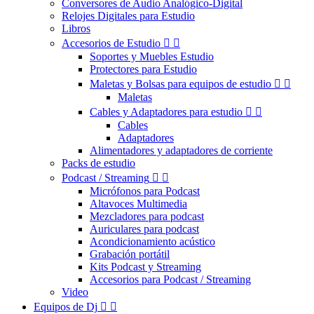
Conversores de Audio Analógico-Digital
Relojes Digitales para Estudio
Libros
Accesorios de Estudio


Soportes y Muebles Estudio
Protectores para Estudio
Maletas y Bolsas para equipos de estudio


Maletas
Cables y Adaptadores para estudio


Cables
Adaptadores
Alimentadores y adaptadores de corriente
Packs de estudio
Podcast / Streaming


Micrófonos para Podcast
Altavoces Multimedia
Mezcladores para podcast
Auriculares para podcast
Acondicionamiento acústico
Grabación portátil
Kits Podcast y Streaming
Accesorios para Podcast / Streaming
Video
Equipos de Dj

