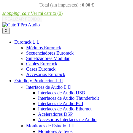
Total (sin impuestos) :
0,00 €
shopping_cart
Ver mi carrito
(0)
REALIZAR PEDIDO
X
Eurorack


Módulos Eurorack
Secuenciadores Eurorack
Sintetizadores Modular
Cables Eurorack
Cases Eurorack
Accesorios Eurorack
Estudio y Producción


Interfaces de Audio


Interfaces de Audio USB
Interfaces de Audio Thunderbolt
Interfaces de Audio PCI
Interfaces de Audio Ethernet
Aceleradores DSP
Accesorios Interfaces de Audio
Monitores de Estudio


Monitores Activos