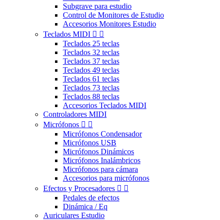
Subgrave para estudio
Control de Monitores de Estudio
Accesorios Monitores Estudio
Teclados MIDI


Teclados 25 teclas
Teclados 32 teclas
Teclados 37 teclas
Teclados 49 teclas
Teclados 61 teclas
Teclados 73 teclas
Teclados 88 teclas
Accesorios Teclados MIDI
Controladores MIDI
Micrófonos


Micrófonos Condensador
Micrófonos USB
Micrófonos Dinámicos
Micrófonos Inalámbricos
Micrófonos para cámara
Accesorios para micrófonos
Efectos y Procesadores


Pedales de efectos
Dinámica / Eq
Auriculares Estudio