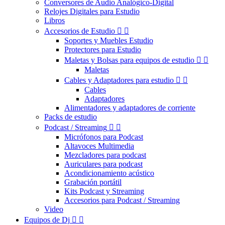
Conversores de Audio Analógico-Digital
Relojes Digitales para Estudio
Libros
Accesorios de Estudio


Soportes y Muebles Estudio
Protectores para Estudio
Maletas y Bolsas para equipos de estudio


Maletas
Cables y Adaptadores para estudio


Cables
Adaptadores
Alimentadores y adaptadores de corriente
Packs de estudio
Podcast / Streaming


Micrófonos para Podcast
Altavoces Multimedia
Mezcladores para podcast
Auriculares para podcast
Acondicionamiento acústico
Grabación portátil
Kits Podcast y Streaming
Accesorios para Podcast / Streaming
Video
Equipos de Dj

