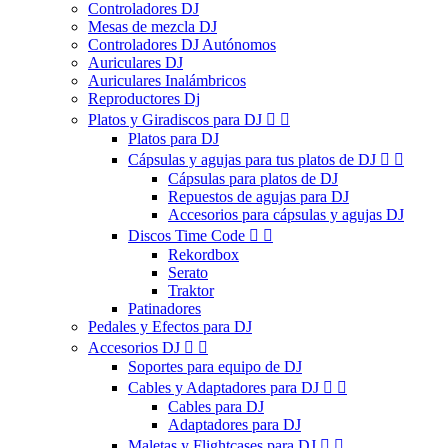
Controladores DJ
Mesas de mezcla DJ
Controladores DJ Autónomos
Auriculares DJ
Auriculares Inalámbricos
Reproductores Dj
Platos y Giradiscos para DJ


Platos para DJ
Cápsulas y agujas para tus platos de DJ


Cápsulas para platos de DJ
Repuestos de agujas para DJ
Accesorios para cápsulas y agujas DJ
Discos Time Code


Rekordbox
Serato
Traktor
Patinadores
Pedales y Efectos para DJ
Accesorios DJ


Soportes para equipo de DJ
Cables y Adaptadores para DJ


Cables para DJ
Adaptadores para DJ
Maletas y Flightcases para DJ

