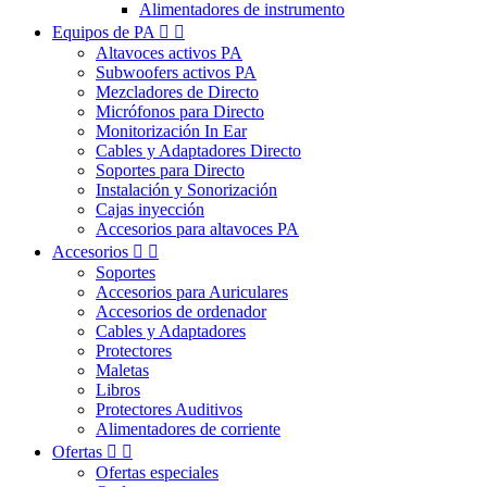
Alimentadores de instrumento
Equipos de PA


Altavoces activos PA
Subwoofers activos PA
Mezcladores de Directo
Micrófonos para Directo
Monitorización In Ear
Cables y Adaptadores Directo
Soportes para Directo
Instalación y Sonorización
Cajas inyección
Accesorios para altavoces PA
Accesorios


Soportes
Accesorios para Auriculares
Accesorios de ordenador
Cables y Adaptadores
Protectores
Maletas
Libros
Protectores Auditivos
Alimentadores de corriente
Ofertas


Ofertas especiales