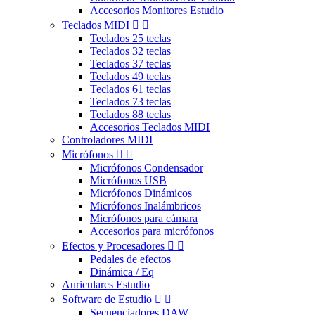
Accesorios Monitores Estudio
Teclados MIDI


Teclados 25 teclas
Teclados 32 teclas
Teclados 37 teclas
Teclados 49 teclas
Teclados 61 teclas
Teclados 73 teclas
Teclados 88 teclas
Accesorios Teclados MIDI
Controladores MIDI
Micrófonos


Micrófonos Condensador
Micrófonos USB
Micrófonos Dinámicos
Micrófonos Inalámbricos
Micrófonos para cámara
Accesorios para micrófonos
Efectos y Procesadores


Pedales de efectos
Dinámica / Eq
Auriculares Estudio
Software de Estudio


Secuenciadores DAW