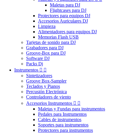
Maletas para DJ
Flightcases para DJ
Protectores para equipos DJ
Accesorios Auriculares DJ
Limpieza
Alimentadores para equipos DJ
Memorias Flash USB
Tarjetas de sonido para DJ
Grabadores para DJ
Groove-Box para DJ
Software DJ
Packs Dj
Instrumentos


Sintetizadores
Groove Box-Sampler
Teclados y Pianos
Percusión Electrónica
Controladores de viento
Accesorios Instrumentos


Maletas y Fundas para instrumentos
Pedales para Instrumentos
Cables de instrumentos
Soportes para instrumentos
Protectores para instrumentos