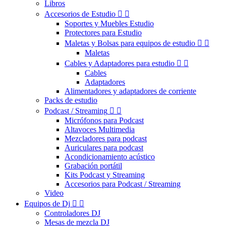
Libros
Accesorios de Estudio


Soportes y Muebles Estudio
Protectores para Estudio
Maletas y Bolsas para equipos de estudio


Maletas
Cables y Adaptadores para estudio


Cables
Adaptadores
Alimentadores y adaptadores de corriente
Packs de estudio
Podcast / Streaming


Micrófonos para Podcast
Altavoces Multimedia
Mezcladores para podcast
Auriculares para podcast
Acondicionamiento acústico
Grabación portátil
Kits Podcast y Streaming
Accesorios para Podcast / Streaming
Video
Equipos de Dj


Controladores DJ
Mesas de mezcla DJ