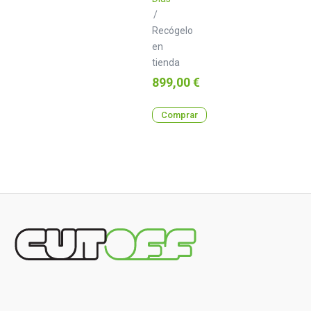
/
Recógelo
en
tienda
Precio
899,00 €
Comprar