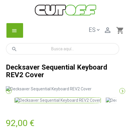

shopping_cart
menu
search
Decksaver Sequential Keyboard
REV2 Cover


92,00 €