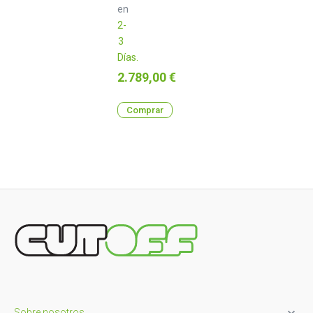
en
2-
3
Días.
Precio
2.789,00 €
Comprar

Sobre nosotros