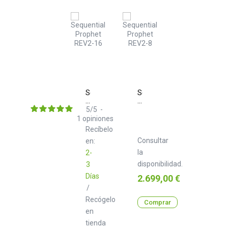
Sequential
Sequential
Prophet
Prophet
REV2-
REV2-
5
/
5
-
16
8
1
opiniones
Keyboard
Keyboard
Recíbelo
Consultar
en:
la
2-
disponibilidad.
3
Días
Precio
2.699,00 €
/
Recógelo
Comprar
en
tienda