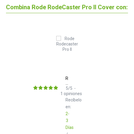
Combina Rode RodeCaster Pro II Cover con:
Rode
Rodecaster
Pro
5
/
5
-
II
1
opiniones
Black
Recíbelo
en:
2-
3
Días