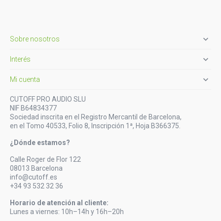

Sobre nosotros

Interés

Mi cuenta
CUTOFF PRO AUDIO SLU
NIF B64834377
Sociedad inscrita en el Registro Mercantil de Barcelona,
en el Tomo 40533, Folio 8, Inscripción 1ª, Hoja B366375.
¿Dónde estamos?
Calle Roger de Flor 122
08013 Barcelona
info@cutoff.es
+34 93 532 32 36
Horario de atención al cliente:
Lunes a viernes: 10h–14h y 16h–20h