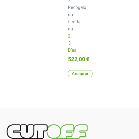
/
Recógelo
en
tienda
en
2-
3
Días
Precio
522,00 €
Comprar