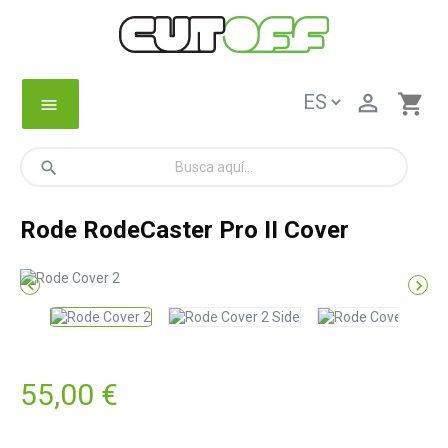

shopping_cart
menu
search
Rode RodeCaster Pro II Cover


55,00 €