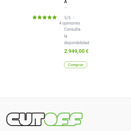
AlphaTheta
XDJ-
AZ
5
/
5
-
4
opiniones
Consulta
la
disponibilidad
Precio
2.949,00 €
Comprar