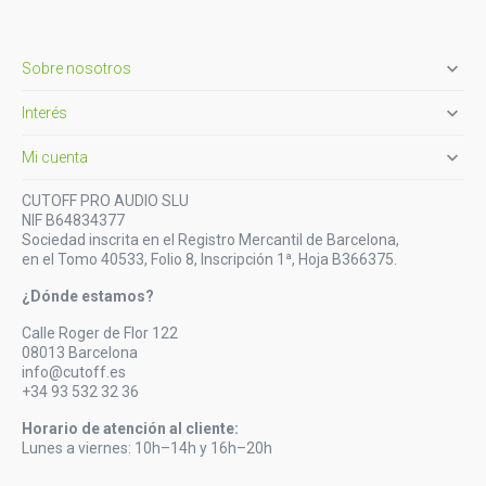

Sobre nosotros

Interés

Mi cuenta
CUTOFF PRO AUDIO SLU
NIF B64834377
Sociedad inscrita en el Registro Mercantil de Barcelona,
en el Tomo 40533, Folio 8, Inscripción 1ª, Hoja B366375.
¿Dónde estamos?
Calle Roger de Flor 122
08013 Barcelona
info@cutoff.es
+34 93 532 32 36
Horario de atención al cliente:
Lunes a viernes: 10h–14h y 16h–20h