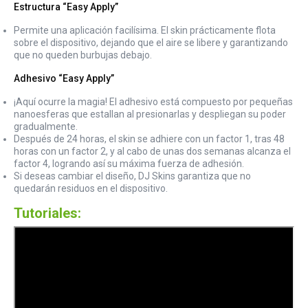
Estructura “Easy Apply”
Permite una aplicación facilísima. El skin prácticamente flota
sobre el dispositivo, dejando que el aire se libere y garantizando
que no queden burbujas debajo.
Adhesivo “Easy Apply”
¡Aquí ocurre la magia! El adhesivo está compuesto por pequeñas
nanoesferas que estallan al presionarlas y despliegan su poder
gradualmente.
Después de 24 horas, el skin se adhiere con un factor 1, tras 48
horas con un factor 2, y al cabo de unas dos semanas alcanza el
factor 4, logrando así su máxima fuerza de adhesión.
Si deseas cambiar el diseño, DJ Skins garantiza que no
quedarán residuos en el dispositivo.
Tutoriales: