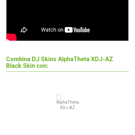
Combina DJ Skins AlphaTheta XDJ-AZ
Black Skin con: