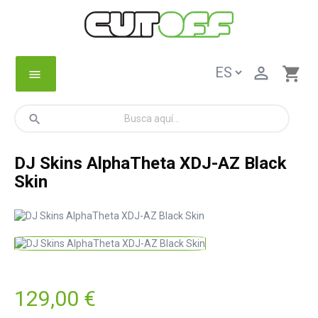

shopping_cart
menu
search
DJ Skins AlphaTheta XDJ-AZ Black
Skin
129,00 €