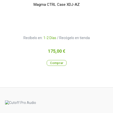
Magma CTRL Case XDJ-AZ
Recíbelo en:
1-2 Días
/ Recógelo en tienda
Precio
175,00 €
Comprar