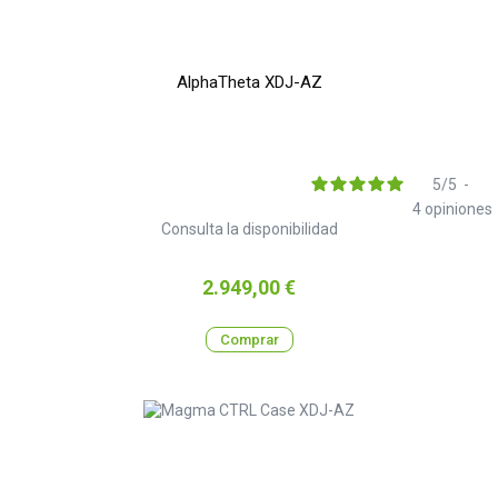
AlphaTheta XDJ-AZ
5
/
5
-
4
opiniones
Consulta la disponibilidad
Precio
2.949,00 €
Comprar