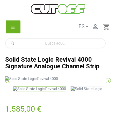

shopping_cart
menu
search
Solid State Logic Revival 4000
Signature Analogue Channel Strip


1.585,00 €