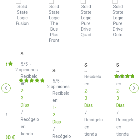
Solid
State
Logic
5
/
5
-
Solid
Solid
Fusion
2
opiniones
State
State
Solid
elo
r
Logic
Logic
State
Recíbelo
Recíbelo
Recíbelo
Pure
Pure
Logic
5
/
5
-
en:
en:
en:
Drive
Drive
THE
2
opiniones
Quad
Octo
BUS+
2-
2-
2-
Recíbelo
3
3
3
en:
Días
Días
Días
1-
/
/
/
gelo
2
Recógelo
Recógelo
Recógelo
Días
en
en
en
a
/
tienda
tienda
tienda
o
Recógelo
8,00 €