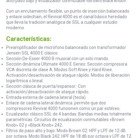
alto/paso bajo y ecualizador conmutable «Brown/Black knob».
Con un enrutamiento flexible, un punto de inserción balanceado
y enlace sidechain, el Revival 4000 es el canal básico heredado
que lleva la tradición analógica de SSL a cualquier estudio
moderno.
Características:
Preamplificador de micrófono balanceado con transformador
Jensen SSL 4000 E clásico.
Sección De-Esser 4000 B musical con un solo mando.
Sección dinámica Ultimate 4000 E Series: Sección compresora
VCA discreta de clase A. Modos Soft Knee y Hard Knee.
Activación/desactivación de ataque rápido. Modos de liberación
logarítmica o lineal.
Sección clásica de puerta/expansor.: Con
activación/desactivación de ataque rápido.
Entrada externa de cadena lateral (tecla).
Enlace de cadena lateral dinámica: permite que dos
compresores Revival 4000 funcionen como un par estéreo.
Ecualizador clásico SSL de 4 bandas: Bandas medias totalmente
paramétricas. Circuitos de ecualización conmutables «Brown
Knob» 02 y «Black Knob» 242.
Filtros de paso alto y bajo: Modo Brown 02: HPF y LPF de 12 dB
por octava. Modo Black 242: HPF de 18 dB por octava y LPF de 12