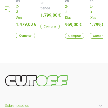
en
en
en
en
2-
2-
2-
tienda
prar
3
3
3
Precio
1.799,00 €
Días
Días
Días
Precio
1.479,00 €
Precio
Precio
959,00 €
1.799,00 
Comprar
Comprar
Comprar
Comprar

Sobre nosotros