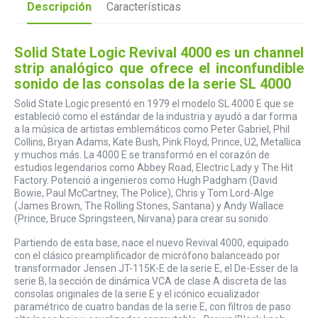
Descripción
Características
Solid State Logic Revival 4000 es un channel
strip analógico que ofrece el inconfundible
sonido de las consolas de la serie SL 4000
Solid State Logic presentó en 1979 el modelo SL 4000 E que se
estableció como el estándar de la industria y ayudó a dar forma
a la música de artistas emblemáticos como Peter Gabriel, Phil
Collins, Bryan Adams, Kate Bush, Pink Floyd, Prince, U2, Metallica
y muchos más. La 4000 E se transformó en el corazón de
estudios legendarios como Abbey Road, Electric Lady y The Hit
Factory. Potenció a ingenieros como Hugh Padgham (David
Bowie, Paul McCartney, The Police), Chris y Tom Lord-Alge
(James Brown, The Rolling Stones, Santana) y Andy Wallace
(Prince, Bruce Springsteen, Nirvana) para crear su sonido.
Partiendo de esta base, nace el nuevo Revival 4000, equipado
con el clásico preamplificador de micrófono balanceado por
transformador Jensen JT-115K-E de la serie E, el De-Esser de la
serie B, la sección de dinámica VCA de clase A discreta de las
consolas originales de la serie E y el icónico ecualizador
paramétrico de cuatro bandas de la serie E, con filtros de paso