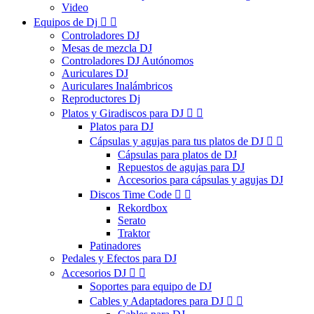
Video
Equipos de Dj


Controladores DJ
Mesas de mezcla DJ
Controladores DJ Autónomos
Auriculares DJ
Auriculares Inalámbricos
Reproductores Dj
Platos y Giradiscos para DJ


Platos para DJ
Cápsulas y agujas para tus platos de DJ


Cápsulas para platos de DJ
Repuestos de agujas para DJ
Accesorios para cápsulas y agujas DJ
Discos Time Code


Rekordbox
Serato
Traktor
Patinadores
Pedales y Efectos para DJ
Accesorios DJ


Soportes para equipo de DJ
Cables y Adaptadores para DJ

