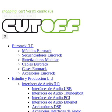
shopping_cart
Ver mi carrito
(0)
REALIZAR PEDIDO
X
Eurorack


Módulos Eurorack
Secuenciadores Eurorack
Sintetizadores Modular
Cables Eurorack
Cases Eurorack
Accesorios Eurorack
Estudio y Producción


Interfaces de Audio


Interfaces de Audio USB
Interfaces de Audio Thunderbolt
Interfaces de Audio PCI
Interfaces de Audio Ethernet
Aceleradores DSP
Accesorios Interfaces de Audio