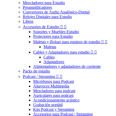
Mezcladores para Estudio
Preamplificadores
Conversores de Audio Analógico-Digital
Relojes Digitales para Estudio
Libros
Accesorios de Estudio


Soportes y Muebles Estudio
Protectores para Estudio
Maletas y Bolsas para equipos de estudio


Maletas
Cables y Adaptadores para estudio


Cables
Adaptadores
Alimentadores y adaptadores de corriente
Packs de estudio
Podcast / Streaming


Micrófonos para Podcast
Altavoces Multimedia
Mezcladores para podcast
Auriculares para podcast
Acondicionamiento acústico
Grabación portátil
Kits Podcast y Streaming
Accesorios para Podcast / Streaming