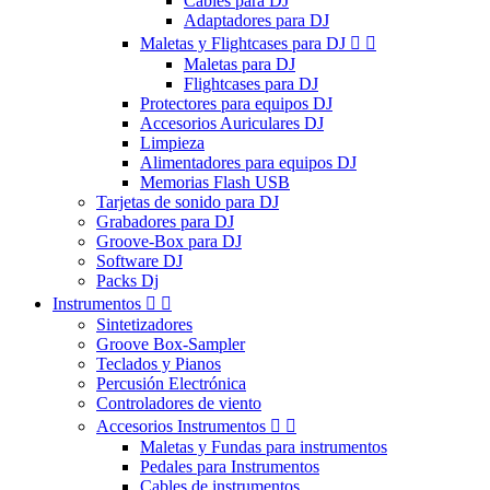
Cables para DJ
Adaptadores para DJ
Maletas y Flightcases para DJ


Maletas para DJ
Flightcases para DJ
Protectores para equipos DJ
Accesorios Auriculares DJ
Limpieza
Alimentadores para equipos DJ
Memorias Flash USB
Tarjetas de sonido para DJ
Grabadores para DJ
Groove-Box para DJ
Software DJ
Packs Dj
Instrumentos


Sintetizadores
Groove Box-Sampler
Teclados y Pianos
Percusión Electrónica
Controladores de viento
Accesorios Instrumentos


Maletas y Fundas para instrumentos
Pedales para Instrumentos
Cables de instrumentos