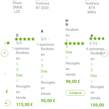
Mackie
MIX8
Recíbelo
e
Audio
7
Shure
Technica
en:
Audio
SM58
AT
5
/
5
-
Technica
elo
1-
LCE
2020
5
/
5
-
ATH
4.7
/
5
-
1
opiniones
2
M40x
1
opiniones
Recíbelo
6
opiniones
Días
Recíbelo
Recíbelo
en:
/
en:
en:
1-
Recógelo
1-
1-
2
en
2
2
Días
gelo
tienda
Días
Días
/
Precio
/
98,00 €
/
Recógelo
a
Recógelo
Recógelo
en
o
00 €
en
en
Comprar
tienda
tienda
tienda
Precio
90,00 €
prar
Precio
115,00 €
Precio
109,00 €