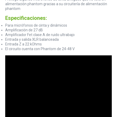
alimentación phantom gracias a su circuitería de alimentación
phantom
Especificaciones:
Para micrófonos de cinta y dinámicos
Amplificación de 27 dB
Amplificador Fet clase A de ruido ultrabajo
Entrada y salida XLR balanceada
Entrada Z a 22 kOhms
El circuito cuenta con Phantom de 24-48 V