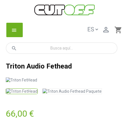

shopping_cart
menu
search
Triton Audio Fethead
66,00 €