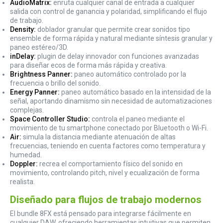
AudioMatrix:
enruta cualquier canal de entrada a cualquier
salida con control de ganancia y polaridad, simplificando el flujo
de trabajo.
Density:
doblador granular que permite crear sonidos tipo
ensemble de forma rápida y natural mediante síntesis granular y
paneo estéreo/3D.
inDelay:
plugin de delay innovador con funciones avanzadas
para diseñar ecos de forma más rápida y creativa.
Brightness Panner:
paneo automático controlado por la
frecuencia o brillo del sonido.
Energy Panner:
paneo automático basado en la intensidad de la
señal, aportando dinamismo sin necesidad de automatizaciones
complejas.
Space Controller Studio:
controla el paneo mediante el
movimiento de tu smartphone conectado por Bluetooth o Wi-Fi.
Air:
simula la distancia mediante atenuación de altas
frecuencias, teniendo en cuenta factores como temperatura y
humedad.
Doppler:
recrea el comportamiento físico del sonido en
movimiento, controlando pitch, nivel y ecualización de forma
realista.
Diseñado para flujos de trabajo modernos
El bundle 8FX está pensado para integrarse fácilmente en
cualquier DAW, ofreciendo herramientas intuitivas que permiten