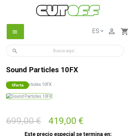

shopping_cart
menu
search
Sound Particles 10FX
Oferta
699,00 €
419,00 €
Este precio especial se termina en: