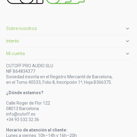

Sobre nosotros

Interés

Mi cuenta
CUTOFF PRO AUDIO SLU
NIF B64834377
Sociedad inscrita en el Registro Mercantil de Barcelona,
en el Tomo 40533, Folio 8, Inscripción 1ª, Hoja B366375.
¿Dónde estamos?
Calle Roger de Flor 122
08013 Barcelona
info@cutoff.es
+34 93 532 32 36
Horario de atención al cliente:
Lunes a viernes: 10h–14h y 16h–20h