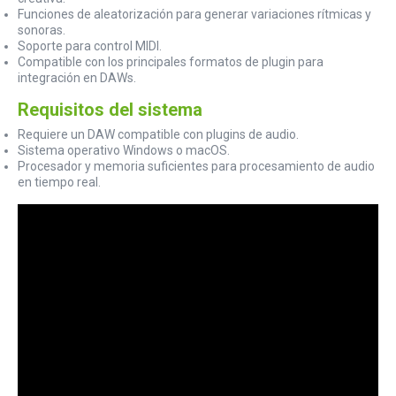
Funciones de aleatorización para generar variaciones rítmicas y
sonoras.
Soporte para control MIDI.
Compatible con los principales formatos de plugin para
integración en DAWs.
Requisitos del sistema
Requiere un DAW compatible con plugins de audio.
Sistema operativo Windows o macOS.
Procesador y memoria suficientes para procesamiento de audio
en tiempo real.