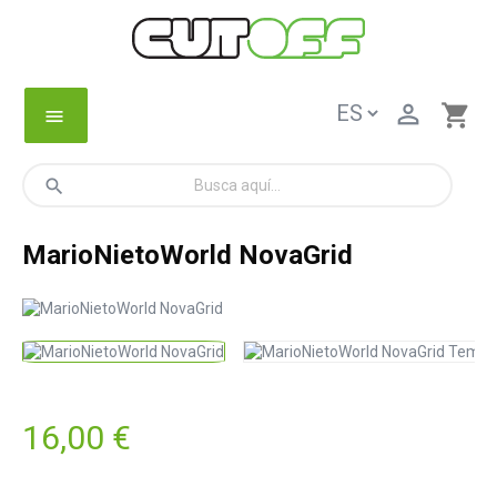

shopping_cart
menu
search
MarioNietoWorld NovaGrid
16,00 €