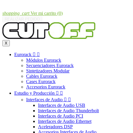
shopping_cart
Ver mi carrito
(0)
REALIZAR PEDIDO
X
Eurorack


Módulos Eurorack
Secuenciadores Eurorack
Sintetizadores Modular
Cables Eurorack
Cases Eurorack
Accesorios Eurorack
Estudio y Producción


Interfaces de Audio


Interfaces de Audio USB
Interfaces de Audio Thunderbolt
Interfaces de Audio PCI
Interfaces de Audio Ethernet
Aceleradores DSP
Accesorios Interfaces de Audio