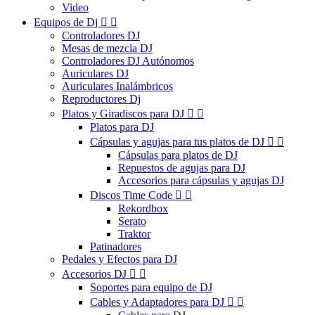
Video
Equipos de Dj


Controladores DJ
Mesas de mezcla DJ
Controladores DJ Autónomos
Auriculares DJ
Auriculares Inalámbricos
Reproductores Dj
Platos y Giradiscos para DJ


Platos para DJ
Cápsulas y agujas para tus platos de DJ


Cápsulas para platos de DJ
Repuestos de agujas para DJ
Accesorios para cápsulas y agujas DJ
Discos Time Code


Rekordbox
Serato
Traktor
Patinadores
Pedales y Efectos para DJ
Accesorios DJ


Soportes para equipo de DJ
Cables y Adaptadores para DJ

