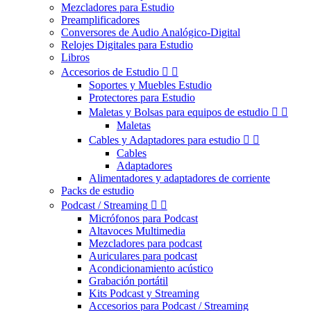
Mezcladores para Estudio
Preamplificadores
Conversores de Audio Analógico-Digital
Relojes Digitales para Estudio
Libros
Accesorios de Estudio


Soportes y Muebles Estudio
Protectores para Estudio
Maletas y Bolsas para equipos de estudio


Maletas
Cables y Adaptadores para estudio


Cables
Adaptadores
Alimentadores y adaptadores de corriente
Packs de estudio
Podcast / Streaming


Micrófonos para Podcast
Altavoces Multimedia
Mezcladores para podcast
Auriculares para podcast
Acondicionamiento acústico
Grabación portátil
Kits Podcast y Streaming
Accesorios para Podcast / Streaming