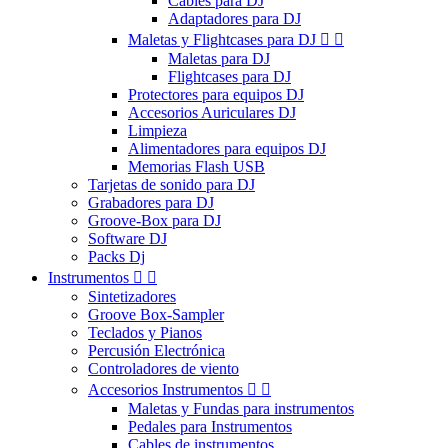
Cables para DJ
Adaptadores para DJ
Maletas y Flightcases para DJ


Maletas para DJ
Flightcases para DJ
Protectores para equipos DJ
Accesorios Auriculares DJ
Limpieza
Alimentadores para equipos DJ
Memorias Flash USB
Tarjetas de sonido para DJ
Grabadores para DJ
Groove-Box para DJ
Software DJ
Packs Dj
Instrumentos


Sintetizadores
Groove Box-Sampler
Teclados y Pianos
Percusión Electrónica
Controladores de viento
Accesorios Instrumentos


Maletas y Fundas para instrumentos
Pedales para Instrumentos
Cables de instrumentos