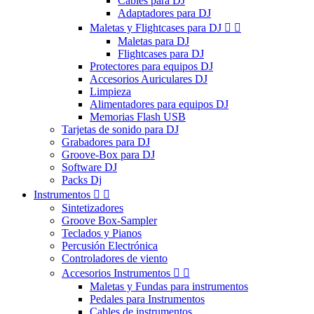
Cables para DJ
Adaptadores para DJ
Maletas y Flightcases para DJ


Maletas para DJ
Flightcases para DJ
Protectores para equipos DJ
Accesorios Auriculares DJ
Limpieza
Alimentadores para equipos DJ
Memorias Flash USB
Tarjetas de sonido para DJ
Grabadores para DJ
Groove-Box para DJ
Software DJ
Packs Dj
Instrumentos


Sintetizadores
Groove Box-Sampler
Teclados y Pianos
Percusión Electrónica
Controladores de viento
Accesorios Instrumentos


Maletas y Fundas para instrumentos
Pedales para Instrumentos
Cables de instrumentos