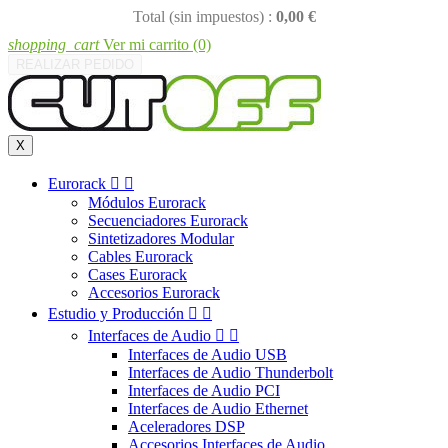
Total (sin impuestos) :
0,00 €
shopping_cart
Ver mi carrito
(0)
REALIZAR PEDIDO
X
Eurorack


Módulos Eurorack
Secuenciadores Eurorack
Sintetizadores Modular
Cables Eurorack
Cases Eurorack
Accesorios Eurorack
Estudio y Producción


Interfaces de Audio


Interfaces de Audio USB
Interfaces de Audio Thunderbolt
Interfaces de Audio PCI
Interfaces de Audio Ethernet
Aceleradores DSP
Accesorios Interfaces de Audio