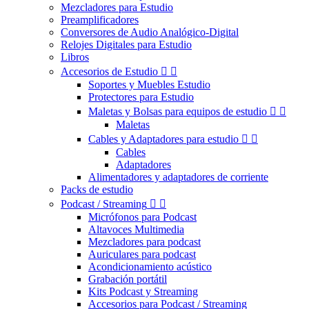
Mezcladores para Estudio
Preamplificadores
Conversores de Audio Analógico-Digital
Relojes Digitales para Estudio
Libros
Accesorios de Estudio


Soportes y Muebles Estudio
Protectores para Estudio
Maletas y Bolsas para equipos de estudio


Maletas
Cables y Adaptadores para estudio


Cables
Adaptadores
Alimentadores y adaptadores de corriente
Packs de estudio
Podcast / Streaming


Micrófonos para Podcast
Altavoces Multimedia
Mezcladores para podcast
Auriculares para podcast
Acondicionamiento acústico
Grabación portátil
Kits Podcast y Streaming
Accesorios para Podcast / Streaming