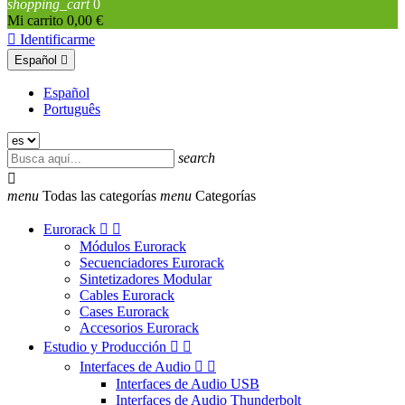
shopping_cart
0
Mi carrito
0,00 €

Identificarme
Español

Español
Português
search

menu
Todas las categorías
menu
Categorías
Eurorack


Módulos Eurorack
Secuenciadores Eurorack
Sintetizadores Modular
Cables Eurorack
Cases Eurorack
Accesorios Eurorack
Estudio y Producción


Interfaces de Audio


Interfaces de Audio USB
Interfaces de Audio Thunderbolt