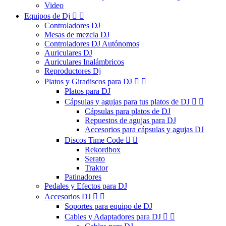
Video
Equipos de Dj


Controladores DJ
Mesas de mezcla DJ
Controladores DJ Autónomos
Auriculares DJ
Auriculares Inalámbricos
Reproductores Dj
Platos y Giradiscos para DJ


Platos para DJ
Cápsulas y agujas para tus platos de DJ


Cápsulas para platos de DJ
Repuestos de agujas para DJ
Accesorios para cápsulas y agujas DJ
Discos Time Code


Rekordbox
Serato
Traktor
Patinadores
Pedales y Efectos para DJ
Accesorios DJ


Soportes para equipo de DJ
Cables y Adaptadores para DJ

