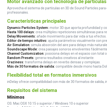
Motor avanzado con tecnología de partículas
Aprovecha el sistema de partículas en 3D de Sound Particles para
profesionales.
Características principales
Dynamic Particles System:
motor 3D que aporta profundidad y com
Hasta 100 delays:
crea múltiples repeticiones simultáneas para res
Delay Movements:
añade movimiento para dar vida a tus efectos.
Editor de tiempo intuitivo:
ajusta parámetros visualmente con pre
Air Simulation:
simula absorción del aire para delays más naturale
Soundscape Mode:
crea paisajes sonoros envolventes fácilmente
Channel Customization:
posiciona delays en el espacio con total c
Random Presets:
genera resultados creativos al instante.
Craziness:
transforma delays en reverbs densas y complejas.
Más de 30 formatos de salida:
compatible desde mono hasta Dol
Flexibilidad total en formatos inmersivos
inDelay ofrece compatibilidad con más de 30 formatos de salida, 
Requisitos del sistema
Mínimos
OS: Mac OSX 10.15 o superior / Windows 10 o superior