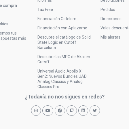
Idiomas
Devoluciones
de compra
Tax Free
Pedidos
Financiación Cetelem
Direcciones
okies
Financiación con Aplazame
Vales descuent
vemos tus
Descubre el catálogo de Solid
Mis alertas
respuestas más
State Logic en Cutoff
Barcelona
Descubre las MPC de Akai en
Cutoff
Universal Audio Apollo X
Gen2: Nuevos Bundles UAD
Analog Classics y Analog
Classics Pro
¿Todavía no nos sigues en redes?