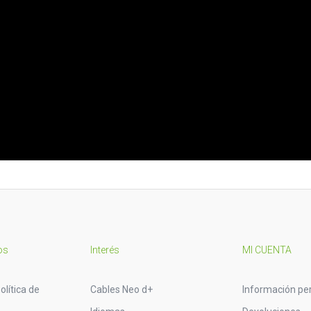
os
Interés
MI CUENTA
olítica de
Cables Neo d+
Información pe