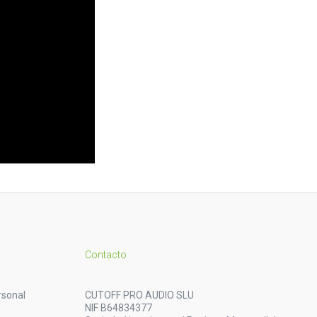
Contacto
rsonal
CUTOFF PRO AUDIO SLU
NIF B64834377