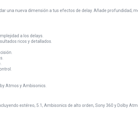
 dar una nueva dimensión a tus efectos de delay. Añade profundidad, m
plejidad a los delays.
ultados ricos y detallados.
cisión.
s.
.
ontrol.
by Atmos y Ambisonics.
incluyendo estéreo, 5.1, Ambisonics de alto orden, Sony 360 y Dolby At