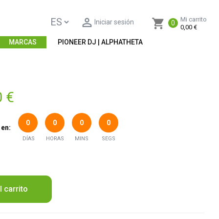

Mi carrito
shopping_cart
Iniciar sesión
0
0,00 €
MARCAS
PIONEER DJ | ALPHATHETA
0 €
0
0
0
0
 en:
DÍAS
HORAS
MINS
SEGS
l carrito