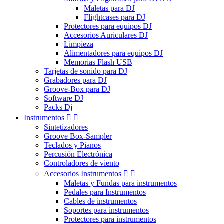
Maletas para DJ
Flightcases para DJ
Protectores para equipos DJ
Accesorios Auriculares DJ
Limpieza
Alimentadores para equipos DJ
Memorias Flash USB
Tarjetas de sonido para DJ
Grabadores para DJ
Groove-Box para DJ
Software DJ
Packs Dj
Instrumentos


Sintetizadores
Groove Box-Sampler
Teclados y Pianos
Percusión Electrónica
Controladores de viento
Accesorios Instrumentos


Maletas y Fundas para instrumentos
Pedales para Instrumentos
Cables de instrumentos
Soportes para instrumentos
Protectores para instrumentos