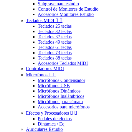
Subgrave para estudio
Control de Monitores de Estudio
Accesorios Monitores Estudio
Teclados MIDI


Teclados 25 teclas
Teclados 32 teclas
Teclados 37 teclas
Teclados 49 teclas
Teclados 61 teclas
Teclados 73 teclas
Teclados 88 teclas
Accesorios Teclados MIDI
Controladores MIDI
Micrófonos


Micrófonos Condensador
Micrófonos USB
Micrófonos Dinámicos
Micrófonos Inalámbricos
Micrófonos para cámara
Accesorios para micrófonos
Efectos y Procesadores


Pedales de efectos
Dinámica / Eq
Auriculares Estudio