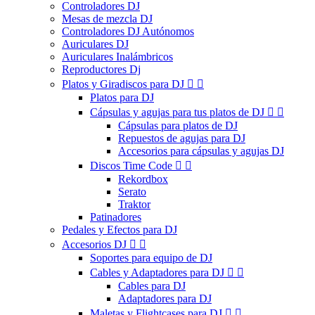
Controladores DJ
Mesas de mezcla DJ
Controladores DJ Autónomos
Auriculares DJ
Auriculares Inalámbricos
Reproductores Dj
Platos y Giradiscos para DJ


Platos para DJ
Cápsulas y agujas para tus platos de DJ


Cápsulas para platos de DJ
Repuestos de agujas para DJ
Accesorios para cápsulas y agujas DJ
Discos Time Code


Rekordbox
Serato
Traktor
Patinadores
Pedales y Efectos para DJ
Accesorios DJ


Soportes para equipo de DJ
Cables y Adaptadores para DJ


Cables para DJ
Adaptadores para DJ
Maletas y Flightcases para DJ

