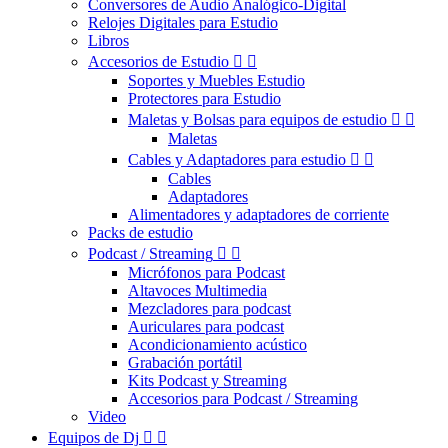
Conversores de Audio Analógico-Digital
Relojes Digitales para Estudio
Libros
Accesorios de Estudio


Soportes y Muebles Estudio
Protectores para Estudio
Maletas y Bolsas para equipos de estudio


Maletas
Cables y Adaptadores para estudio


Cables
Adaptadores
Alimentadores y adaptadores de corriente
Packs de estudio
Podcast / Streaming


Micrófonos para Podcast
Altavoces Multimedia
Mezcladores para podcast
Auriculares para podcast
Acondicionamiento acústico
Grabación portátil
Kits Podcast y Streaming
Accesorios para Podcast / Streaming
Video
Equipos de Dj

