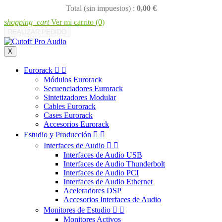
Total (sin impuestos) :
0,00 €
shopping_cart
Ver mi carrito
(0)
REALIZAR PEDIDO
X
Eurorack


Módulos Eurorack
Secuenciadores Eurorack
Sintetizadores Modular
Cables Eurorack
Cases Eurorack
Accesorios Eurorack
Estudio y Producción


Interfaces de Audio


Interfaces de Audio USB
Interfaces de Audio Thunderbolt
Interfaces de Audio PCI
Interfaces de Audio Ethernet
Aceleradores DSP
Accesorios Interfaces de Audio
Monitores de Estudio


Monitores Activos