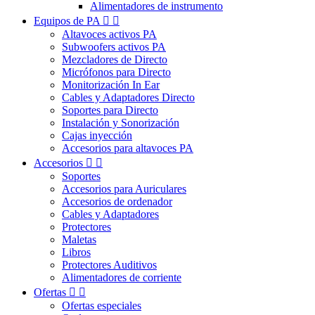
Alimentadores de instrumento
Equipos de PA


Altavoces activos PA
Subwoofers activos PA
Mezcladores de Directo
Micrófonos para Directo
Monitorización In Ear
Cables y Adaptadores Directo
Soportes para Directo
Instalación y Sonorización
Cajas inyección
Accesorios para altavoces PA
Accesorios


Soportes
Accesorios para Auriculares
Accesorios de ordenador
Cables y Adaptadores
Protectores
Maletas
Libros
Protectores Auditivos
Alimentadores de corriente
Ofertas


Ofertas especiales