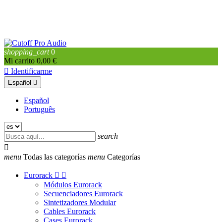
shopping_cart
0
Mi carrito
0,00 €

Identificarme
Español

Español
Português
search

menu
Todas las categorías
menu
Categorías
Eurorack


Módulos Eurorack
Secuenciadores Eurorack
Sintetizadores Modular
Cables Eurorack
Cases Eurorack