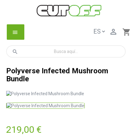

shopping_cart
menu
search
Polyverse Infected Mushroom
Bundle
219,00 €