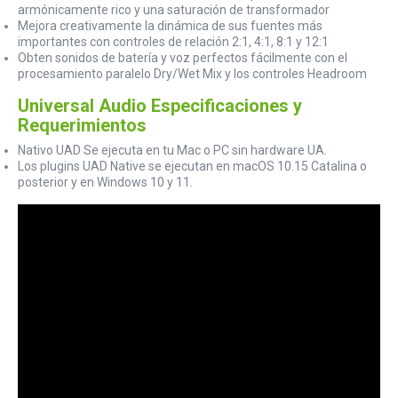
armónicamente rico y una saturación de transformador
Mejora creativamente la dinámica de sus fuentes más
importantes con controles de relación 2:1, 4:1, 8:1 y 12:1
Obten sonidos de batería y voz perfectos fácilmente con el
procesamiento paralelo Dry/Wet Mix y los controles Headroom
Universal Audio Especificaciones y
Requerimientos
Nativo UAD Se ejecuta en tu Mac o PC sin hardware UA.
Los plugins UAD Native se ejecutan en macOS 10.15 Catalina o
posterior y en Windows 10 y 11.