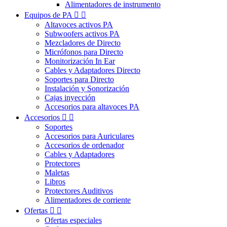
Alimentadores de instrumento
Equipos de PA


Altavoces activos PA
Subwoofers activos PA
Mezcladores de Directo
Micrófonos para Directo
Monitorización In Ear
Cables y Adaptadores Directo
Soportes para Directo
Instalación y Sonorización
Cajas inyección
Accesorios para altavoces PA
Accesorios


Soportes
Accesorios para Auriculares
Accesorios de ordenador
Cables y Adaptadores
Protectores
Maletas
Libros
Protectores Auditivos
Alimentadores de corriente
Ofertas


Ofertas especiales