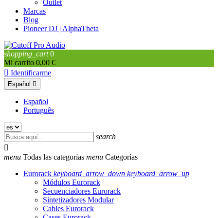
Outlet
Marcas
Blog
Pioneer DJ | AlphaTheta
shopping_cart
0
Mi carrito
0,00 €

Identificarme
Español

Español
Português
search

menu
Todas las categorías
menu
Categorías
Eurorack
keyboard_arrow_down
keyboard_arrow_up
Módulos Eurorack
Secuenciadores Eurorack
Sintetizadores Modular
Cables Eurorack
Cases Eurorack