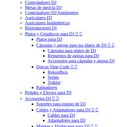
Controladores DJ
Mesas de mezcla DJ
Controladores DJ Autónomos
Auriculares DJ
Auriculares Inalámbricos
Reproductores Dj
Platos y Giradiscos para DJ


Platos para DJ
Cápsulas y agujas para tus platos de DJ


Cápsulas para platos de DJ
Repuestos de agujas para DJ
Accesorios para cápsulas y agujas DJ
Discos Time Code


Rekordbox
Serato
Traktor
Patinadores
Pedales y Efectos para DJ
Accesorios DJ


Soportes para equipo de DJ
Cables y Adaptadores para DJ


Cables para DJ
Adaptadores para DJ
Maletas y Flightcases para DJ

