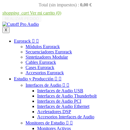
Total (sin impuestos) :
0,00 €
shopping_cart
Ver mi carrito
(0)
REALIZAR PEDIDO
X
Eurorack


Módulos Eurorack
Secuenciadores Eurorack
Sintetizadores Modular
Cables Eurorack
Cases Eurorack
Accesorios Eurorack
Estudio y Producción


Interfaces de Audio


Interfaces de Audio USB
Interfaces de Audio Thunderbolt
Interfaces de Audio PCI
Interfaces de Audio Ethernet
Aceleradores DSP
Accesorios Interfaces de Audio
Monitores de Estudio


Monitores Activos