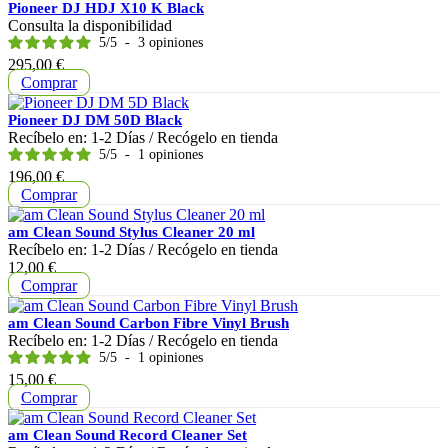
Pioneer DJ HDJ X10 K Black
Consulta la disponibilidad
5
/
5
-
3
opiniones
Precio
295,00 €
Comprar
Pioneer DJ DM 50D Black
Recíbelo en:
1-2 Días
/ Recógelo en tienda
5
/
5
-
1
opiniones
Precio
196,00 €
Comprar
am Clean Sound Stylus Cleaner 20 ml
Recíbelo en:
1-2 Días
/ Recógelo en tienda
Precio
12,00 €
Comprar
am Clean Sound Carbon Fibre Vinyl Brush
Recíbelo en:
1-2 Días
/ Recógelo en tienda
5
/
5
-
1
opiniones
Precio
15,00 €
Comprar
am Clean Sound Record Cleaner Set