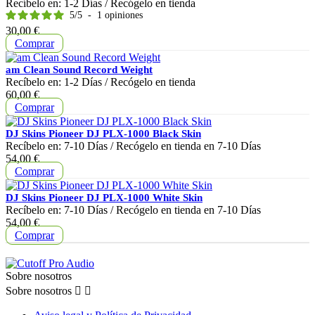
Recíbelo en:
1-2 Días
/ Recógelo en tienda
5
/
5
-
1
opiniones
Precio
30,00 €
Comprar
am Clean Sound Record Weight
Recíbelo en:
1-2 Días
/ Recógelo en tienda
Precio
60,00 €
Comprar
DJ Skins Pioneer DJ PLX-1000 Black Skin
Recíbelo en:
7-10 Días
/ Recógelo en tienda en
7-10 Días
Precio
54,00 €
Comprar
DJ Skins Pioneer DJ PLX-1000 White Skin
Recíbelo en:
7-10 Días
/ Recógelo en tienda en
7-10 Días
Precio
54,00 €
Comprar
Sobre nosotros
Sobre nosotros

