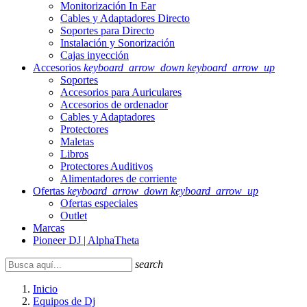
Monitorización In Ear
Cables y Adaptadores Directo
Soportes para Directo
Instalación y Sonorización
Cajas inyección
Accesorios
keyboard_arrow_down
keyboard_arrow_up
Soportes
Accesorios para Auriculares
Accesorios de ordenador
Cables y Adaptadores
Protectores
Maletas
Libros
Protectores Auditivos
Alimentadores de corriente
Ofertas
keyboard_arrow_down
keyboard_arrow_up
Ofertas especiales
Outlet
Marcas
Pioneer DJ | AlphaTheta
search
Inicio
Equipos de Dj