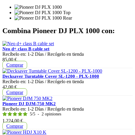
Combina Pioneer DJ PLX 1000 con:
Neo d+ class B cable set
Recíbelo en:
1-2 Días
/ Recógelo en tienda
Precio
85,00 €
Comprar
Decksaver Turntable Cover SL-1200 - PLX-1000
Recíbelo en:
1-2 Días
/ Recógelo en tienda
Precio
42,00 €
Comprar
Pioneer DJ DJM-750 MK2
Recíbelo en:
1-2 Días
/ Recógelo en tienda
5
/
5
-
2
opiniones
Precio
1.224,00 €
Comprar