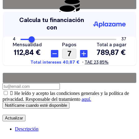
¿Quieres financiar tu compra? Calcula tus cuotas aquí.
Recibe una alerta cuando el producto esté en stock

He leído y acepto las condiciones generales y la política de
privacidad. Responsable del tratamiento
aquí.
Notifícame cuando esté disponible
Descripción