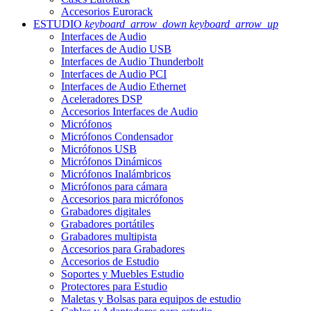
Accesorios Eurorack
ESTUDIO
keyboard_arrow_down
keyboard_arrow_up
Interfaces de Audio
Interfaces de Audio USB
Interfaces de Audio Thunderbolt
Interfaces de Audio PCI
Interfaces de Audio Ethernet
Aceleradores DSP
Accesorios Interfaces de Audio
Micrófonos
Micrófonos Condensador
Micrófonos USB
Micrófonos Dinámicos
Micrófonos Inalámbricos
Micrófonos para cámara
Accesorios para micrófonos
Grabadores digitales
Grabadores portátiles
Grabadores multipista
Accesorios para Grabadores
Accesorios de Estudio
Soportes y Muebles Estudio
Protectores para Estudio
Maletas y Bolsas para equipos de estudio