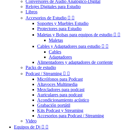
Conversores de Audio Analógico-Digital
Relojes Digitales para Estudio
Libros
Accesorios de Estudio


Soportes y Muebles Estudio
Protectores para Estudio
Maletas y Bolsas para equipos de estudio


Maletas
Cables y Adaptadores para estudio


Cables
Adaptadores
Alimentadores y adaptadores de corriente
Packs de estudio
Podcast / Streaming


Micrófonos para Podcast
Altavoces Multimedia
Mezcladores para podcast
Auriculares para podcast
Acondicionamiento acústico
Grabación portátil
Kits Podcast y Streaming
Accesorios para Podcast / Streaming
Video
Equipos de Dj

