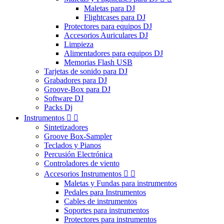
Maletas para DJ
Flightcases para DJ
Protectores para equipos DJ
Accesorios Auriculares DJ
Limpieza
Alimentadores para equipos DJ
Memorias Flash USB
Tarjetas de sonido para DJ
Grabadores para DJ
Groove-Box para DJ
Software DJ
Packs Dj
Instrumentos


Sintetizadores
Groove Box-Sampler
Teclados y Pianos
Percusión Electrónica
Controladores de viento
Accesorios Instrumentos


Maletas y Fundas para instrumentos
Pedales para Instrumentos
Cables de instrumentos
Soportes para instrumentos
Protectores para instrumentos