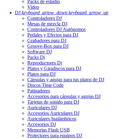
Packs de estudio
Video
DJ
keyboard_arrow_down
keyboard_arrow_up
Controladores DJ
Mesas de mezcla DJ
Controladores DJ Autónomos
Pedales y Efectos para DJ
Grabadores para DJ
Groove-Box para DJ
Software DJ
Packs Dj
Reproductores Dj
Platos y Giradiscos para DJ
Platos para DJ
Cápsulas y agujas para tus platos de DJ
Discos Time Code
Patinadores
Accesorios para cápsulas y agujas DJ
Tarjetas de sonido para DJ
Auriculares DJ
Accesorios Auriculares DJ
Auriculares Inalámbricos
Accesorios DJ
Memorias Flash USB
Protectores para equipos DJ