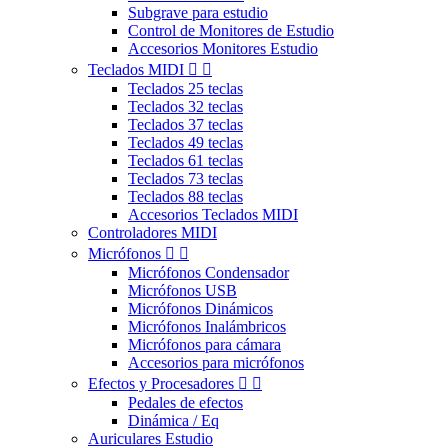
Subgrave para estudio
Control de Monitores de Estudio
Accesorios Monitores Estudio
Teclados MIDI


Teclados 25 teclas
Teclados 32 teclas
Teclados 37 teclas
Teclados 49 teclas
Teclados 61 teclas
Teclados 73 teclas
Teclados 88 teclas
Accesorios Teclados MIDI
Controladores MIDI
Micrófonos


Micrófonos Condensador
Micrófonos USB
Micrófonos Dinámicos
Micrófonos Inalámbricos
Micrófonos para cámara
Accesorios para micrófonos
Efectos y Procesadores


Pedales de efectos
Dinámica / Eq
Auriculares Estudio