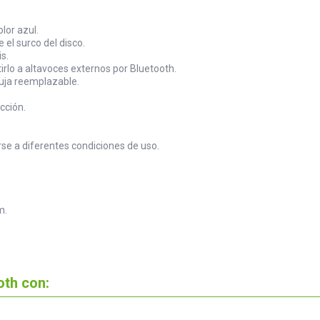
lor azul.
el surco del disco.
s.
tirlo a altavoces externos por Bluetooth.
guja reemplazable.
cción.
se a diferentes condiciones de uso.
m.
th con: