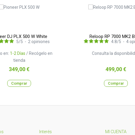
eer DJ PLX 500 W White
Reloop RP 7000 MK2 B
5
/
5
-
2
opiniones
4.8
/
5
-
4
op
o en:
1-2 Días
/ Recógelo en
Consulta la disponibili
tienda
Precio
Precio
349,00 €
499,00 €
Comprar
Comprar
os
Interés
MI CUENTA