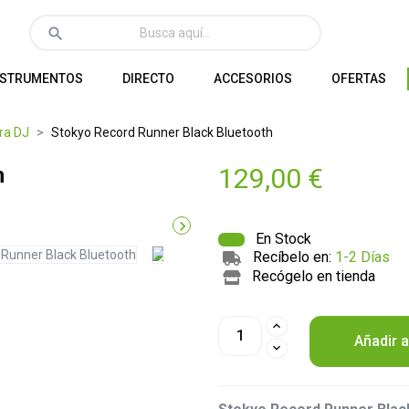
search
NSTRUMENTOS
DIRECTO
ACCESORIOS
OFERTAS
ra DJ
Stokyo Record Runner Black Bluetooth
h
129,00 €

En Stock
Recíbelo en:
1-2 Días
Recógelo en tienda
Añadir a