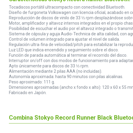
Tocadiscos portátil ultracompacto con conectividad Bluetooth.
Diseño de furgoneta Volkswagen con licencia oficial, acabado en co
Reproducción de discos de vinilo de 33 ⅓ rpm desplazándose sobre 
Motor, amplificador y altavoz internos integrados en el propio chasi
Posibilidad de escuchar el audio por el altavoz integrado o transmi
Sistema de cápsula y aguja Audio-Technica de alta calidad, con a
Control de volumen integrado para ajustar el nivel de salida.
Regulación ultra‑fina de velocidad/pitch para estabilizar la reprodu
Luz LED que indica encendido y seguimiento sobre el disco.
Función de parada automática al terminar el recorrido del disco.
Interruptor on/off con dos modos de funcionamiento para adaptar
Apto únicamente para discos de 33 ⅓ rpm.
Alimentación mediante 2 pilas AAA (no incluidas).
Autonomía aproximada: hasta 90 minutos con pilas alcalinas.
Peso aproximado: 111 g.
Dimensiones aproximadas (ancho x fondo x alto): 120 x 60 x 55 m
Fabricado en Japón.
Combina Stokyo Record Runner Black Bluetoo