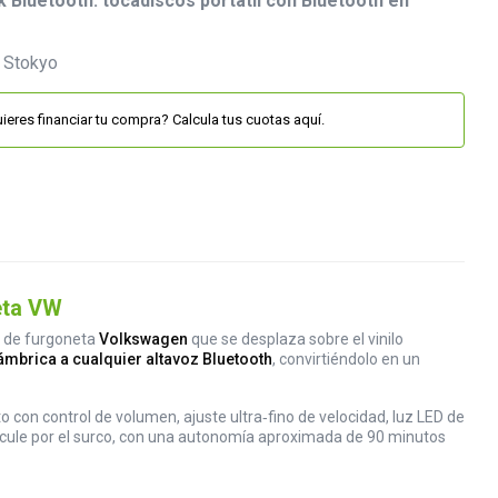
 Bluetooth: tocadiscos portátil con Bluetooth en
ieres financiar tu compra? Calcula tus cuotas aquí.
eta VW
o de furgoneta
Volkswagen
que se desplaza sobre el vinilo
lámbrica a cualquier altavoz Bluetooth
, convirtiéndolo en un
 con control de volumen, ajuste ultra‑fino de velocidad, luz LED de
circule por el surco, con una autonomía aproximada de 90 minutos