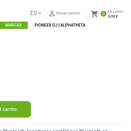

Mi carrito
shopping_cart
Iniciar sesión
0
0,00 €
MARCAS
PIONEER DJ | ALPHATHETA
l carrito