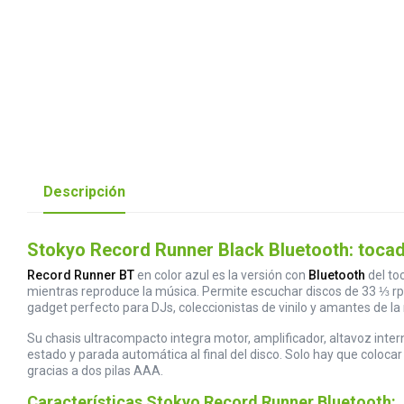
Descripción
Stokyo Record Runner Black Bluetooth: tocad
Record Runner BT
en color azul es la versión con
Bluetooth
del to
mientras reproduce la música. Permite escuchar discos de 33 ⅓ rp
gadget perfecto para DJs, coleccionistas de vinilo y amantes de la
Su chasis ultracompacto integra motor, amplificador, altavoz inter
estado y parada automática al final del disco. Solo hay que coloca
gracias a dos pilas AAA.
Características Stokyo Record Runner Bluetooth: