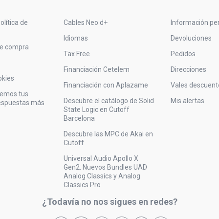
olítica de
Cables Neo d+
Información pe
Idiomas
Devoluciones
de compra
Tax Free
Pedidos
Financiación Cetelem
Direcciones
okies
Financiación con Aplazame
Vales descuent
vemos tus
Descubre el catálogo de Solid
Mis alertas
respuestas más
State Logic en Cutoff
Barcelona
Descubre las MPC de Akai en
Cutoff
Universal Audio Apollo X
Gen2: Nuevos Bundles UAD
Analog Classics y Analog
Classics Pro
¿Todavía no nos sigues en redes?