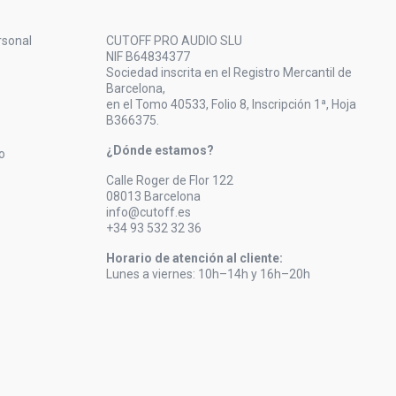
rsonal
CUTOFF PRO AUDIO SLU
NIF B64834377
Sociedad inscrita en el Registro Mercantil de
Barcelona,
en el Tomo 40533, Folio 8, Inscripción 1ª, Hoja
B366375.
¿Dónde estamos?
o
Calle Roger de Flor 122
08013 Barcelona
info@cutoff.es
+34 93 532 32 36
Horario de atención al cliente:
Lunes a viernes: 10h–14h y 16h–20h