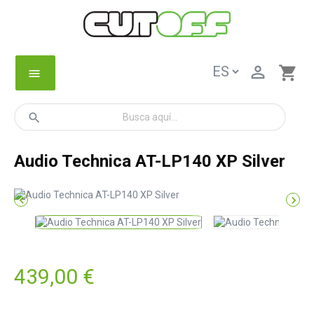

shopping_cart
menu
search
Audio Technica AT-LP140 XP Silver


439,00 €