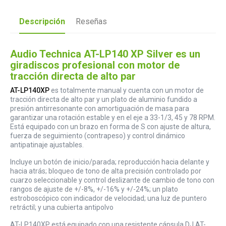
Descripción
Reseñas
Audio Technica AT-LP140 XP Silver es un
giradiscos profesional con motor de
tracción directa de alto par
AT-LP140XP
es totalmente manual y cuenta con un motor de
tracción directa de alto par y un plato de aluminio fundido a
presión antirresonante con amortiguación de masa para
garantizar una rotación estable y en el eje a 33-1/3, 45 y 78 RPM.
Está equipado con un brazo en forma de S con ajuste de altura,
fuerza de seguimiento (contrapeso) y control dinámico
antipatinaje ajustables.
Incluye un botón de inicio/parada; reproducción hacia delante y
hacia atrás; bloqueo de tono de alta precisión controlado por
cuarzo seleccionable y control deslizante de cambio de tono con
rangos de ajuste de +/-8%, +/-16% y +/-24%; un plato
estroboscópico con indicador de velocidad; una luz de puntero
retráctil; y una cubierta antipolvo
AT-LP140XP está equipado con una resistente cápsula DJ AT-