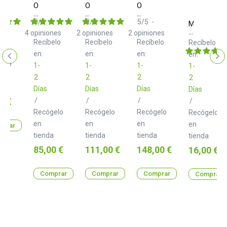
Ortofon
Ortofon
Ortofon
ing
Concorde
Concorde
Concorde
MKII
MKII
MKII
5
/
5
-
5
/
5
-
5
/
5
-
Magma
MIX
DJ
CLUB
Lp
4
opiniones
2
opiniones
2
opiniones
Slipmat
Recíbelo
Recíbelo
Recíbelo
Recíbelo
Technics
en:
en:
en:
en:
Inky
gelo
1-
1-
1-
1-
2
2
2
2
a
Días
Días
Días
Días
o
0 €
/
/
/
/
Recógelo
Recógelo
Recógelo
Recógelo
en
en
en
en
prar
tienda
tienda
tienda
tienda
Precio
Precio
Precio
85,00 €
111,00 €
148,00 €
Precio
16,00 €
Comprar
Comprar
Comprar
Comprar