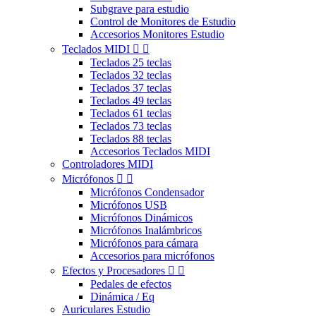
Subgrave para estudio
Control de Monitores de Estudio
Accesorios Monitores Estudio
Teclados MIDI


Teclados 25 teclas
Teclados 32 teclas
Teclados 37 teclas
Teclados 49 teclas
Teclados 61 teclas
Teclados 73 teclas
Teclados 88 teclas
Accesorios Teclados MIDI
Controladores MIDI
Micrófonos


Micrófonos Condensador
Micrófonos USB
Micrófonos Dinámicos
Micrófonos Inalámbricos
Micrófonos para cámara
Accesorios para micrófonos
Efectos y Procesadores


Pedales de efectos
Dinámica / Eq
Auriculares Estudio