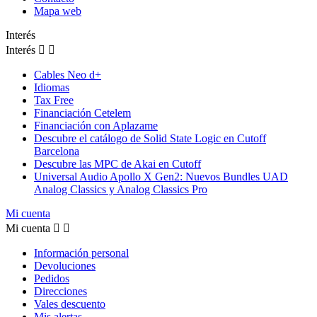
Mapa web
Interés
Interés


Cables Neo d+
Idiomas
Tax Free
Financiación Cetelem
Financiación con Aplazame
Descubre el catálogo de Solid State Logic en Cutoff
Barcelona
Descubre las MPC de Akai en Cutoff
Universal Audio Apollo X Gen2: Nuevos Bundles UAD
Analog Classics y Analog Classics Pro
Mi cuenta
Mi cuenta


Información personal
Devoluciones
Pedidos
Direcciones
Vales descuento
Mis alertas