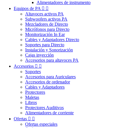
Alimentadores de instrumento
Equipos de PA


Altavoces activos PA
Subwoofers activos PA
Mezcladores de Directo
Micrófonos para Directo
Monitorización In Ear
Cables y Adaptadores Directo
Soportes para Directo
Instalación y Sonorización
Cajas inyección
Accesorios para altavoces PA
Accesorios


Soportes
Accesorios para Auriculares
Accesorios de ordenador
Cables y Adaptadores
Protectores
Maletas
Libros
Protectores Auditivos
Alimentadores de corriente
Ofertas


Ofertas especiales