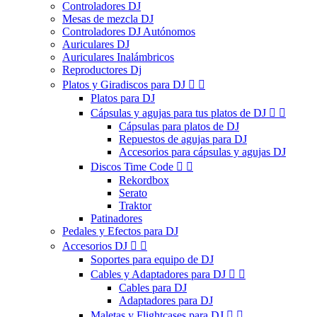
Controladores DJ
Mesas de mezcla DJ
Controladores DJ Autónomos
Auriculares DJ
Auriculares Inalámbricos
Reproductores Dj
Platos y Giradiscos para DJ


Platos para DJ
Cápsulas y agujas para tus platos de DJ


Cápsulas para platos de DJ
Repuestos de agujas para DJ
Accesorios para cápsulas y agujas DJ
Discos Time Code


Rekordbox
Serato
Traktor
Patinadores
Pedales y Efectos para DJ
Accesorios DJ


Soportes para equipo de DJ
Cables y Adaptadores para DJ


Cables para DJ
Adaptadores para DJ
Maletas y Flightcases para DJ

