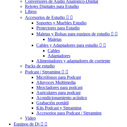
Conversores de Audio Analógico-Digital
Relojes Digitales para Estudio
Libros
Accesorios de Estudio


Soportes y Muebles Estudio
Protectores para Estudio
Maletas y Bolsas para equipos de estudio


Maletas
Cables y Adaptadores para estudio


Cables
Adaptadores
Alimentadores y adaptadores de corriente
Packs de estudio
Podcast / Streaming


Micrófonos para Podcast
Altavoces Multimedia
Mezcladores para podcast
Auriculares para podcast
Acondicionamiento acústico
Grabación portátil
Kits Podcast y Streaming
Accesorios para Podcast / Streaming
Video
Equipos de Dj

