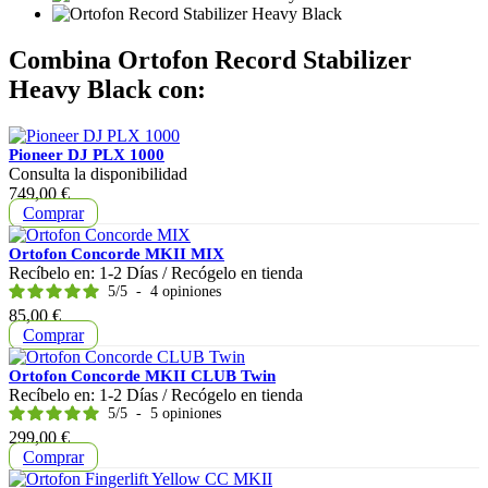
Combina Ortofon Record Stabilizer
Heavy Black con:
Pioneer DJ PLX 1000
Consulta la disponibilidad
Precio
749,00 €
Comprar
Ortofon Concorde MKII MIX
Recíbelo en:
1-2 Días
/ Recógelo en tienda
5
/
5
-
4
opiniones
Precio
85,00 €
Comprar
Ortofon Concorde MKII CLUB Twin
Recíbelo en:
1-2 Días
/ Recógelo en tienda
5
/
5
-
5
opiniones
Precio
299,00 €
Comprar