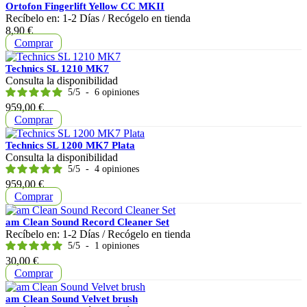
Ortofon Fingerlift Yellow CC MKII
Recíbelo en:
1-2 Días
/ Recógelo en tienda
Precio
8,90 €
Comprar
Technics SL 1210 MK7
Consulta la disponibilidad
5
/
5
-
6
opiniones
Precio
959,00 €
Comprar
Technics SL 1200 MK7 Plata
Consulta la disponibilidad
5
/
5
-
4
opiniones
Precio
959,00 €
Comprar
am Clean Sound Record Cleaner Set
Recíbelo en:
1-2 Días
/ Recógelo en tienda
5
/
5
-
1
opiniones
Precio
30,00 €
Comprar
am Clean Sound Velvet brush