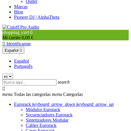
Outlet
Marcas
Blog
Pioneer DJ | AlphaTheta
shopping_cart
0
Mi carrito
0,00 €

Identificarme
Español

Español
Português
search

menu
Todas las categorías
menu
Categorías
Eurorack
keyboard_arrow_down
keyboard_arrow_up
Módulos Eurorack
Secuenciadores Eurorack
Sintetizadores Modular
Cables Eurorack
Cases Eurorack