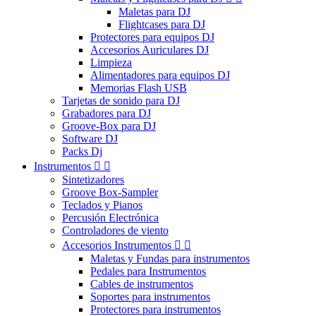
Maletas para DJ
Flightcases para DJ
Protectores para equipos DJ
Accesorios Auriculares DJ
Limpieza
Alimentadores para equipos DJ
Memorias Flash USB
Tarjetas de sonido para DJ
Grabadores para DJ
Groove-Box para DJ
Software DJ
Packs Dj
Instrumentos


Sintetizadores
Groove Box-Sampler
Teclados y Pianos
Percusión Electrónica
Controladores de viento
Accesorios Instrumentos


Maletas y Fundas para instrumentos
Pedales para Instrumentos
Cables de instrumentos
Soportes para instrumentos
Protectores para instrumentos