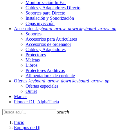
Monitorización In Ear
Cables y Adaptadores Directo
Soportes para Directo
Instalación y Sonorización
Cajas inyección
Accesorios
keyboard_arrow_down
keyboard_arrow_up
Soportes
Accesorios para Auriculares
Accesorios de ordenador
Cables y Adaptadores
Protectores
Maletas
Libros
Protectores Auditivos
Alimentadores de corriente
Ofertas
keyboard_arrow_down
keyboard_arrow_up
Ofertas especiales
Outlet
Marcas
Pioneer DJ | AlphaTheta
search
Inicio
Equipos de Dj