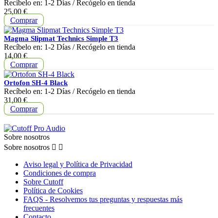
Recíbelo en:
1-2 Días
/ Recógelo en tienda
Precio
25,00 €
Comprar
Magma Slipmat Technics Simple T3
Recíbelo en:
1-2 Días
/ Recógelo en tienda
Precio
14,00 €
Comprar
Ortofon SH-4 Black
Recíbelo en:
1-2 Días
/ Recógelo en tienda
Precio
31,00 €
Comprar
Sobre nosotros
Sobre nosotros


Aviso legal y Política de Privacidad
Condiciones de compra
Sobre Cutoff
Política de Cookies
FAQS - Resolvemos tus preguntas y respuestas más
frecuentes
Contacto