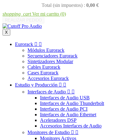
Total (sin impuestos) :
0,00 €
shopping_cart
Ver mi carrito
(0)
REALIZAR PEDIDO
X
Eurorack


Módulos Eurorack
Secuenciadores Eurorack
Sintetizadores Modular
Cables Eurorack
Cases Eurorack
Accesorios Eurorack
Estudio y Producción


Interfaces de Audio


Interfaces de Audio USB
Interfaces de Audio Thunderbolt
Interfaces de Audio PCI
Interfaces de Audio Ethernet
Aceleradores DSP
Accesorios Interfaces de Audio
Monitores de Estudio


Monitores Activos