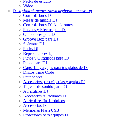
Packs de estudio
Video
DJ
keyboard_arrow_down
keyboard_arrow_up
Controladores DJ
Mesas de mezcla DJ
Controladores DJ Autónomos
Pedales y Efectos para DJ
Grabadores para DJ
Groove-Box para DJ
Software DJ
Packs Dj
Reproductores Dj
Platos y Giradiscos para DJ
Platos para DJ
Cápsulas y agujas para tus platos de DJ
Discos Time Code
Patinadores
Accesorios para cápsulas y agujas DJ
Tarjetas de sonido para DJ
Auriculares DJ
Accesorios Auriculares DJ
Auriculares Inalámbricos
Accesorios DJ
Memorias Flash USB
Protectores para equipos DJ