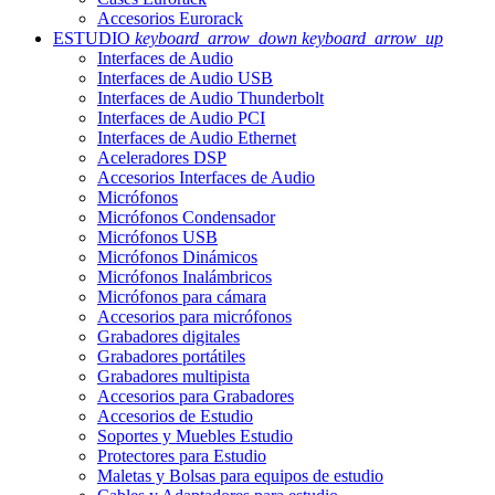
Accesorios Eurorack
ESTUDIO
keyboard_arrow_down
keyboard_arrow_up
Interfaces de Audio
Interfaces de Audio USB
Interfaces de Audio Thunderbolt
Interfaces de Audio PCI
Interfaces de Audio Ethernet
Aceleradores DSP
Accesorios Interfaces de Audio
Micrófonos
Micrófonos Condensador
Micrófonos USB
Micrófonos Dinámicos
Micrófonos Inalámbricos
Micrófonos para cámara
Accesorios para micrófonos
Grabadores digitales
Grabadores portátiles
Grabadores multipista
Accesorios para Grabadores
Accesorios de Estudio
Soportes y Muebles Estudio
Protectores para Estudio
Maletas y Bolsas para equipos de estudio