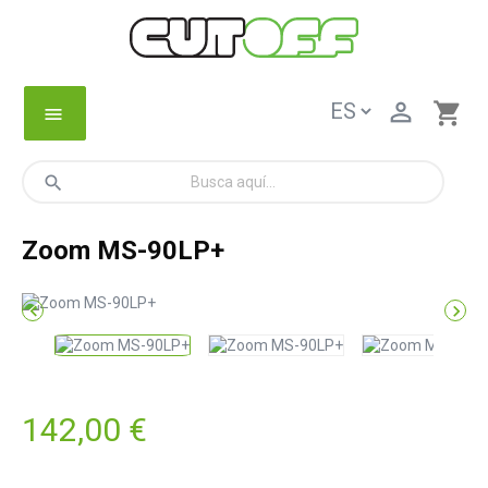

shopping_cart
menu
search
Zoom MS-90LP+


142,00 €