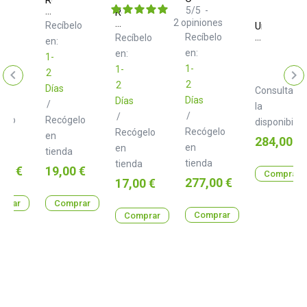
RIC-
5
/
5
-
Roland
R+
B15
RCC-
2
opiniones
elo
Recíbelo
Universal
5-
Audio
Recíbelo
Recíbelo
en:
2814
UAFX
en:
en:
1-
Max
1-
1-
Preamp
2
&
2
2
Días
Consulta
Dual
Días
Días
Compresso
/
la
/
/
gelo
Recógelo
disponibilid
Recógelo
Recógelo
en
Precio
284,00 €
en
en
a
tienda
tienda
tienda
o
Precio
00 €
19,00 €
Comprar
Precio
Precio
277,00 €
17,00 €
prar
Comprar
Comprar
Comprar