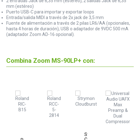
2 entradas Jack de 6,35 mm (estéreo), 2 salidas Jack de 6,35
mm (estéreo)
Puerto USB-C para importar y exportar loops
Entrada/salida MIDI a través de 2x jack de 3,5 mm
Fuente de alimentación a través de 2 pilas LR6/AA (opcionales,
hasta 4 horas de duración), USB o adaptador de 9VDC 500 mA
(adaptador Zoom AD-16 opcional).
Combina Zoom MS-90LP+ con:
Strymon
Cloudburst
m
Roland