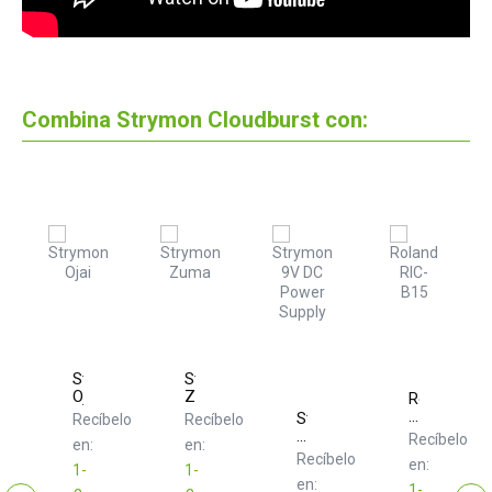
Combina Strymon Cloudburst con:
Strymon
Strymon
Ojai
Zuma
mon
Roland
RIC-
Strymon
Recíbelo
Recíbelo
B15
9V
elo
Recíbelo
en:
en:
DC
Recíbelo
en:
1-
1-
Power
en:
Supply
1-