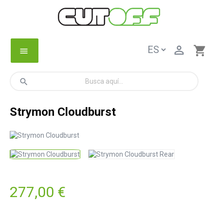

shopping_cart
menu
search
Strymon Cloudburst
277,00 €