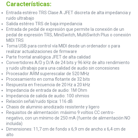
Características:
Entrada estéreo TRS Clase A JFET discreta de alta impedancia y
ruido ultrabajo
Salida estéreo TRS de baja impedancia
Entrada de pedal de expresión que permite la conexión de un
pedal de expresión TRS, MiniSwitch, MultiSwitch Plus o conexión
MIDI TRS
Toma USB para control vía MIDI desde un ordenador o para
realizar actualizaciones de firmware
Parte frontal analógica JFET de alta calidad
Convertidores A/D y D/A de 24 bits y 96 kHz de alto rendimiento
y ruido ultrabajo para una calidad de audio sin concesiones
Procesador ARM superescalar de 520 MHz
Procesamiento en coma flotante de 32 bits
Respuesta en frecuencia de 20 Hz a 20 kHz
Impedancia de entrada de audio: 1M Ohm
Impedancia de salida de audio: 100 ohmios
Relación señal/ruido típica: 116 dB
Chasis de aluminio anodizado resistente y ligero
Requisitos de alimentación: máximo 9 voltios CC centro-
negativo, con un mínimo de 250 mA (fuente de alimentación NO
incluida)
Dimensiones: 11,7 cm de fondo x 6,9 cm de ancho x 6,4 cm de
alto