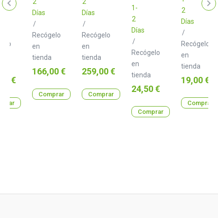
2
2
1-
2
Días
Días
2
Días
/
/
Días
/
Recógelo
Recógelo
/
gelo
Recógelo
en
en
Recógelo
en
tienda
tienda
en
a
tienda
Precio
Precio
166,00 €
259,00 €
tienda
o
Precio
00 €
19,00 €
Precio
24,50 €
Comprar
Comprar
prar
Comprar
Comprar