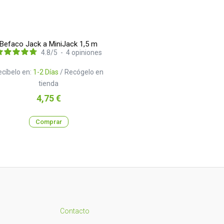
Befaco Jack a MiniJack 1,5 m
4.8
/
5
-
4
opiniones
ecíbelo en:
1-2 Días
/ Recógelo en
tienda
Precio
4,75 €
Comprar
Contacto