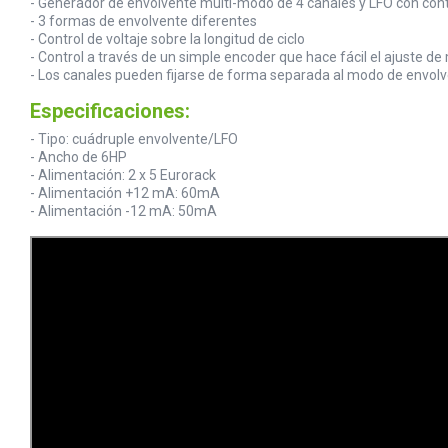
- Generador de envolvente multi-modo de 4 canales y LFO con contr
- 3 formas de envolvente diferentes
- Control de voltaje sobre la longitud de ciclo
- Control a través de un simple encoder que hace fácil el ajuste de
- Los canales pueden fijarse de forma separada al modo de envolv
Especificaciones:
- Tipo: cuádruple envolvente/LFO
- Ancho de 6HP
- Alimentación: 2 x 5 Eurorack
- Alimentación +12 mA: 60mA
- Alimentación -12 mA: 50mA