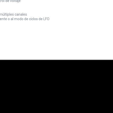
ol de voltaje
 múltiples canales
ente o al modo de ciclos de LFO