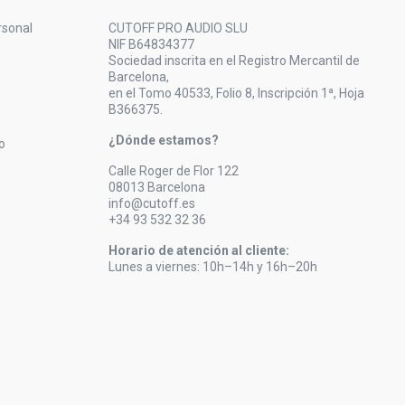
rsonal
CUTOFF PRO AUDIO SLU
NIF B64834377
Sociedad inscrita en el Registro Mercantil de
Barcelona,
en el Tomo 40533, Folio 8, Inscripción 1ª, Hoja
B366375.
¿Dónde estamos?
o
Calle Roger de Flor 122
08013 Barcelona
info@cutoff.es
+34 93 532 32 36
Horario de atención al cliente:
Lunes a viernes: 10h–14h y 16h–20h