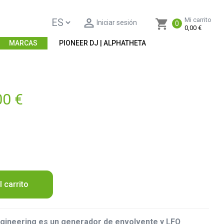

Mi carrito
shopping_cart
Iniciar sesión
0
0,00 €
MARCAS
PIONEER DJ | ALPHATHETA
00 €
l carrito
gineering es un generador de envolvente y LFO