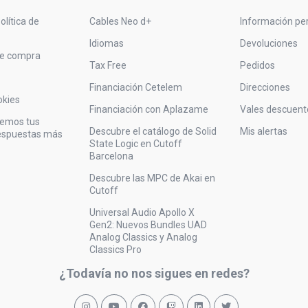
olítica de
Cables Neo d+
Información pe
Idiomas
Devoluciones
de compra
Tax Free
Pedidos
Financiación Cetelem
Direcciones
okies
Financiación con Aplazame
Vales descuent
vemos tus
Descubre el catálogo de Solid
Mis alertas
respuestas más
State Logic en Cutoff
Barcelona
Descubre las MPC de Akai en
Cutoff
Universal Audio Apollo X
Gen2: Nuevos Bundles UAD
Analog Classics y Analog
Classics Pro
¿Todavía no nos sigues en redes?