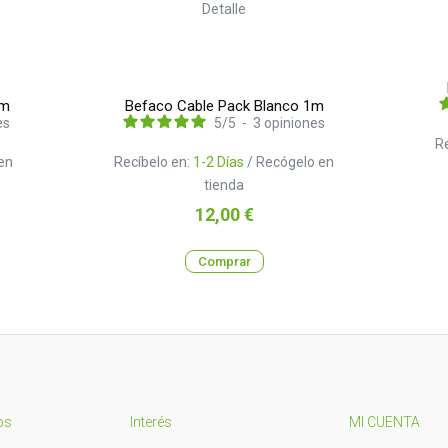
cm
Befaco Cable Pack Blanco 1m
es
5
/
5
-
3
opiniones
R
en
Recíbelo en:
1-2 Días
/ Recógelo en
tienda
Precio
12,00 €
Comprar
os
Interés
MI CUENTA