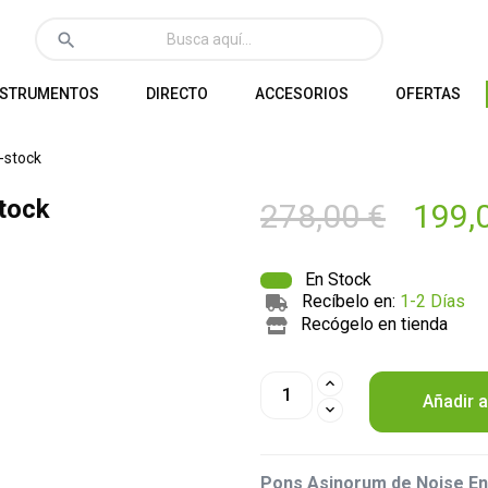
search
NSTRUMENTOS
DIRECTO
ACCESORIOS
OFERTAS
-stock
tock
278,00 €
199,
En Stock
Recíbelo en:
1-2 Días
Recógelo en tienda
Añadir a
Pons Asinorum de Noise En