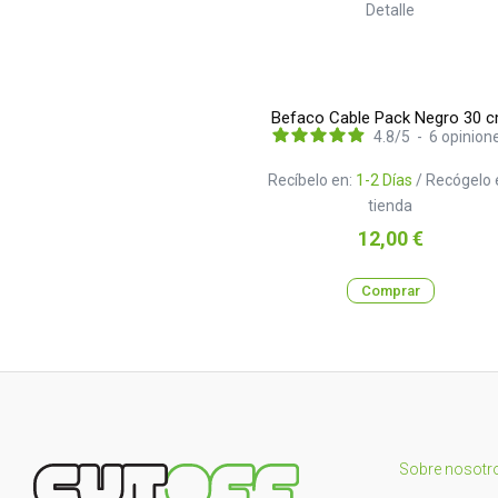
Befaco Cable Pack Negro 30 
4.8
/
5
-
6
opinion
Recíbelo en:
1-2 Días
/ Recógelo 
tienda
Precio
12,00 €
Comprar
Sobre nosotr