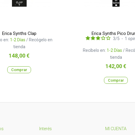
Erica Synths Clap
Erica Synths Pico Dr
3
/
5
-
1
opi
o en:
1-2 Días
/ Recógelo en
tienda
Recíbelo en:
1-2 Días
/ Recó
Precio
148,00 €
tienda
Precio
142,00 €
Comprar
Comprar
os
Interés
MI CUENTA