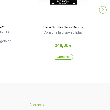
um2
Erica Synths Bass Drum2
niones
Consulta la disponibilidad
gelo en
Precio
248,00 €
Comprar
Contacto