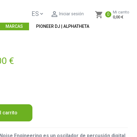

Mi carrito
shopping_cart
Iniciar sesión
0
0,00 €
MARCAS
PIONEER DJ | ALPHATHETA
00 €
l carrito
oise Engineering es un oscilador de percusión digital