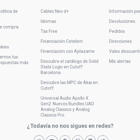
olítica de
Cables Neo d+
Información pe
Idiomas
Devoluciones
de compra
Tax Free
Pedidos
Financiación Cetelem
Direcciones
okies
Financiación con Aplazame
Vales descuent
vemos tus
Descubre el catálogo de Solid
Mis alertas
respuestas más
State Logic en Cutoff
Barcelona
Descubre las MPC de Akai en
Cutoff
Universal Audio Apollo X
Gen2: Nuevos Bundles UAD
Analog Classics y Analog
Classics Pro
¿Todavía no nos sigues en redes?