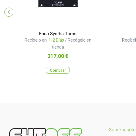
Erica Synths Toms
Recíbelo en:
1-2 Días
/ Recógelo en
Recíbel
tienda
Precio
317,00 €
Comprar
Sobre nosotr