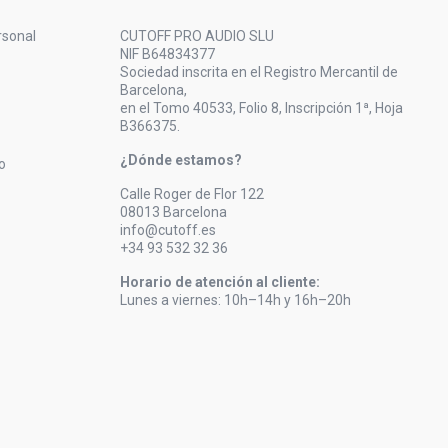
rsonal
CUTOFF PRO AUDIO SLU
NIF B64834377
Sociedad inscrita en el Registro Mercantil de
Barcelona,
en el Tomo 40533, Folio 8, Inscripción 1ª, Hoja
B366375.
¿Dónde estamos?
o
Calle Roger de Flor 122
08013 Barcelona
info@cutoff.es
+34 93 532 32 36
Horario de atención al cliente:
Lunes a viernes: 10h–14h y 16h–20h