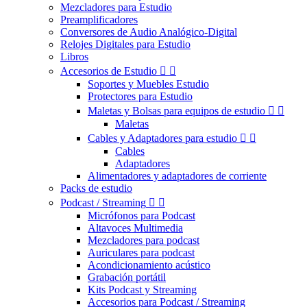
Mezcladores para Estudio
Preamplificadores
Conversores de Audio Analógico-Digital
Relojes Digitales para Estudio
Libros
Accesorios de Estudio


Soportes y Muebles Estudio
Protectores para Estudio
Maletas y Bolsas para equipos de estudio


Maletas
Cables y Adaptadores para estudio


Cables
Adaptadores
Alimentadores y adaptadores de corriente
Packs de estudio
Podcast / Streaming


Micrófonos para Podcast
Altavoces Multimedia
Mezcladores para podcast
Auriculares para podcast
Acondicionamiento acústico
Grabación portátil
Kits Podcast y Streaming
Accesorios para Podcast / Streaming