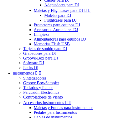
Cables para DJ
Adaptadores para DJ
Maletas y Flightcases para DJ


Maletas para DJ
Flightcases para DJ
Protectores para equipos DJ
Accesorios Auriculares DJ
Limpieza
Alimentadores para equipos DJ
Memorias Flash USB
Tarjetas de sonido para DJ
Grabadores para DJ
Groove-Box para DJ
Software DJ
Packs Dj
Instrumentos


Sintetizadores
Groove Box-Sampler
Teclados y Pianos
Percusión Electrónica
Controladores de viento
Accesorios Instrumentos


Maletas y Fundas para instrumentos
Pedales para Instrumentos
Cables de instrumentos