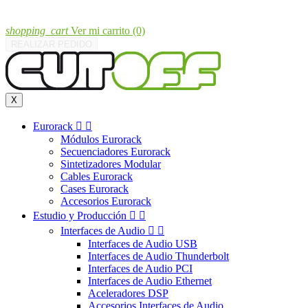
shopping_cart
Ver mi carrito
(0)
REALIZAR PEDIDO
X
Eurorack


Módulos Eurorack
Secuenciadores Eurorack
Sintetizadores Modular
Cables Eurorack
Cases Eurorack
Accesorios Eurorack
Estudio y Producción


Interfaces de Audio


Interfaces de Audio USB
Interfaces de Audio Thunderbolt
Interfaces de Audio PCI
Interfaces de Audio Ethernet
Aceleradores DSP
Accesorios Interfaces de Audio