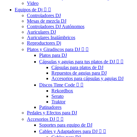
Video
Equipos de Dj


Controladores DJ
Mesas de mezcla DJ
Controladores DJ Autónomos
Auriculares DJ
Auriculares Inalámbricos
Reproductores Dj
Platos y Giradiscos para DJ


Platos para DJ
Cápsulas y agujas para tus platos de DJ


Cápsulas para platos de DJ
Repuestos de agujas para DJ
Accesorios para cápsulas y agujas DJ
Discos Time Code


Rekordbox
Serato
Traktor
Patinadores
Pedales y Efectos para DJ
Accesorios DJ


Soportes para equipo de DJ
Cables y Adaptadores para DJ

