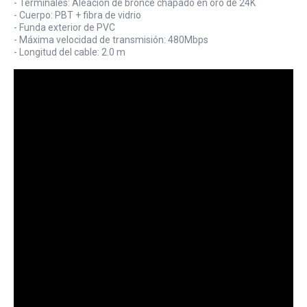
- Terminales: Aleación de bronce chapado en oro de 24K
- Cuerpo: PBT + fibra de vidrio
- Funda exterior de PVC
- Máxima velocidad de transmisión: 480Mbps
- Longitud del cable: 2.0 m