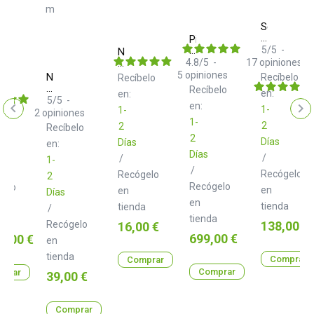
Sennheiser
HD
Pioneer
25
DJ
5
/
5
-
Neo
XDJ
d+
4.8
/
5
-
17
opiniones
700
CB
5
opiniones
Neo
Recíbelo
Recíbelo
A
h
d+
Recíbelo
elo
en:
en:
RCA
5
/
5
-
en:
1-
Class
1-
2
opiniones
B
1-
2
2
Recíbelo
2.0
2
Días
Días
m
en:
Días
/
/
1-
/
Recógelo
Recógelo
2
Recógelo
gelo
en
en
Días
en
tienda
tienda
/
tienda
a
Precio
Recógelo
Precio
138,00 €
16,00 €
Precio
o
699,00 €
6,00 €
en
tienda
Comprar
Comprar
Comprar
prar
Precio
39,00 €
Comprar