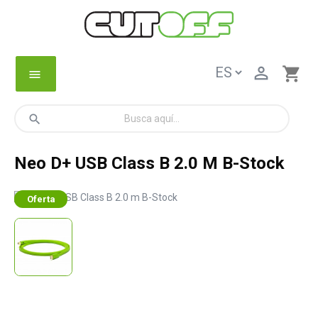

shopping_cart
menu
search
Neo D+ USB Class B 2.0 M B-Stock
Oferta